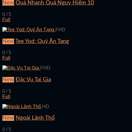
New
Quá Nhanh Quá Nguy Hiểm 10
0 / 5
Full
FHD
New
Tee Yod: Quỷ Ăn Tạng
0 / 5
Full
FHD
New
Đặc Vụ Tại Gia
0 / 5
Full
HD
New
Ngoài Lãnh Thổ
0 / 5