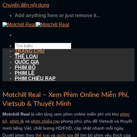
Chuyển đến nội dung
Add anything here or just remove it...
TRANG CHỦ
THỂ LOẠI
QUỐC GIA
PHIM BỘ
PHIM LẺ
PHIM CHIẾU RẠP
Motchill Real – Xem Phim Online Miễn Phí,
Vietsub & Thuyết Minh
Motchill Real
là nền tảng xem phim online miễn phí với kho
phim
bộ
,
phim lẻ
và
phim chiếu rạp
phong phú, phụ đề Vietsub và thuyết
minh tiếng Việt, chất lượng HD/FHD, cập nhật nhanh mỗi ngày.
Duyệt phim theo
thể loại
và
quốc gia
để tìm bộ phim yêu thích của