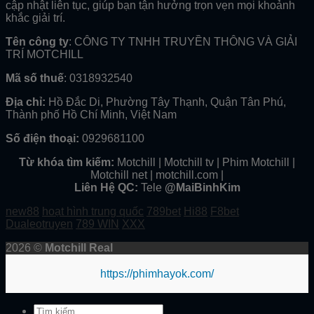
cập nhật liên tục, giúp bạn tận hưởng trọn vẹn mọi khoảnh
khắc giải trí.
Tên công ty
: CÔNG TY TNHH TRUYỀN THÔNG VÀ GIẢI
TRÍ MOTCHILL
Mã số thuế
: 0318932540
Địa chỉ:
Hồ Đắc Di, Phường Tây Thạnh, Quận Tân Phú,
Thành phố Hồ Chí Minh, Việt Nam
Số điện thoại:
0929681100
Từ khóa tìm kiếm:
Motchill | Motchill tv | Phim Motchill |
Motchill net | motchill.com |
Liên Hệ QC:
Tele
@MaiBinhKim
new88
hoạt hình trung quốc
789bet
Hi88
F8bet
Dualeotruyen
789 WIN
XXX
2026 ©
Motchill Real
https://phimhayok.com/