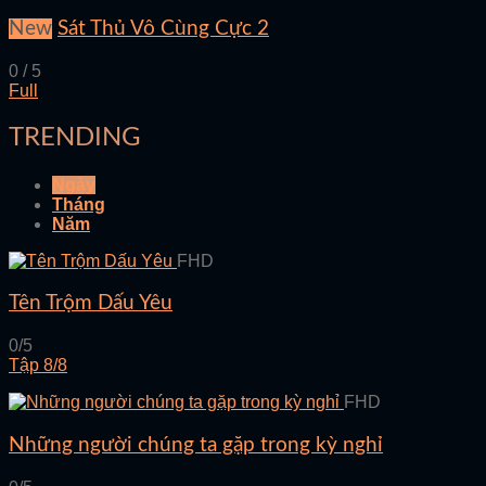
New
Sát Thủ Vô Cùng Cực 2
0 / 5
Full
TRENDING
Ngày
Tháng
Năm
FHD
Tên Trộm Dấu Yêu
0/5
Tập 8/8
FHD
Những người chúng ta gặp trong kỳ nghỉ