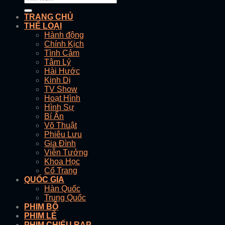
TRANG CHỦ
THỂ LOẠI
Hành động
Chính Kịch
Tình Cảm
Tâm Lý
Hài Hước
Kinh Dị
TV Show
Hoạt Hình
Hình Sự
Bí Ẩn
Võ Thuật
Phiêu Lưu
Gia Đình
Viễn Tưởng
Khoa Học
Cổ Trang
QUỐC GIA
Hàn Quốc
Trung Quốc
PHIM BỘ
PHIM LẺ
PHIM CHIẾU RẠP