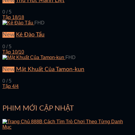
New
Thu Hút Mãnh Liệt
0 / 5
Tập 18/18
FHD
New
Kẻ Đào Tẩu
0 / 5
Tập 10/10
FHD
New
Mặt Khuất Của Tamon-kun
0 / 5
Tập 4/4
PHIM MỚI CẬP NHẬT