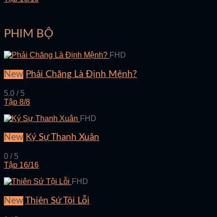
PHIM BỘ
FHD
New
Phải Chăng Là Định Mệnh?
5.0 / 5
Tập 8/8
FHD
New
Ký Sự Thanh Xuân
0 / 5
Tập 16/16
FHD
New
Thiên Sứ Tội Lỗi