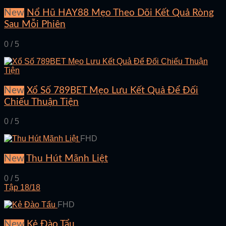
New
Nổ Hũ HAY88 Mẹo Theo Dõi Kết Quả Ròng
Sau Mỗi Phiên
0 / 5
New
Xổ Số 789BET Mẹo Lưu Kết Quả Để Đối
Chiếu Thuận Tiện
0 / 5
FHD
New
Thu Hút Mãnh Liệt
0 / 5
Tập 18/18
FHD
New
Kẻ Đào Tẩu