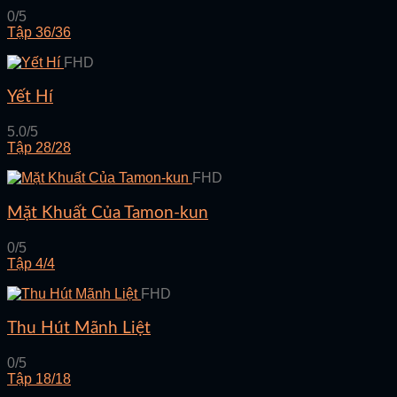
0/5
Tập 36/36
FHD
Yết Hí
5.0/5
Tập 28/28
FHD
Mặt Khuất Của Tamon-kun
0/5
Tập 4/4
FHD
Thu Hút Mãnh Liệt
0/5
Tập 18/18