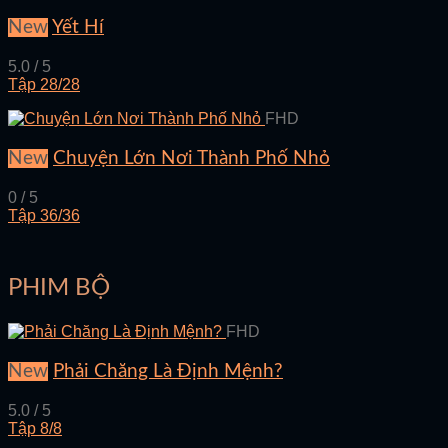
New
Yết Hí
5.0 / 5
Tập 28/28
FHD
New
Chuyện Lớn Nơi Thành Phố Nhỏ
0 / 5
Tập 36/36
PHIM BỘ
FHD
New
Phải Chăng Là Định Mệnh?
5.0 / 5
Tập 8/8