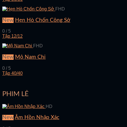
FHD
New
Hẹn Hò Chốn Công Sở
0 / 5
Tập 12/12
FHD
New
Mộ Nam Chi
0 / 5
Tập 40/40
PHIM LẺ
HD
New
Âm Hồn Nhập Xác