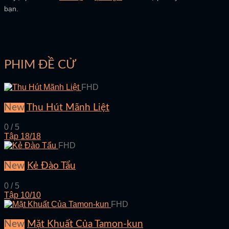
bạn.
PHIM ĐỀ CỬ
FHD
New
Thu Hút Mãnh Liệt
0 / 5
Tập 18/18
FHD
New
Kẻ Đào Tẩu
0 / 5
Tập 10/10
FHD
New
Mặt Khuất Của Tamon-kun