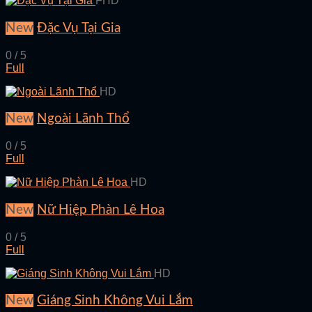
FHD
New
Đặc Vụ Tại Gia
0 / 5
Full
HD
New
Ngoài Lãnh Thổ
0 / 5
Full
HD
New
Nữ Hiệp Phàn Lê Hoa
0 / 5
Full
HD
New
Giáng Sinh Không Vui Lắm