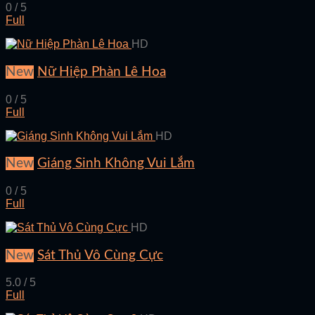
0 / 5
Full
HD
New
Nữ Hiệp Phàn Lê Hoa
0 / 5
Full
HD
New
Giáng Sinh Không Vui Lắm
0 / 5
Full
HD
New
Sát Thủ Vô Cùng Cực
5.0 / 5
Full