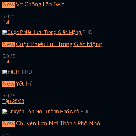
New
Vợ Chồng Lão Twit
5.0 / 5
Full
FHD
New
Cuộc Phiêu Lưu Trong Giấc Mộng
5.0 / 5
Full
FHD
New
Yết Hí
5.0 / 5
Tập 28/28
FHD
New
Chuyện Lớn Nơi Thành Phố Nhỏ
0 / 5