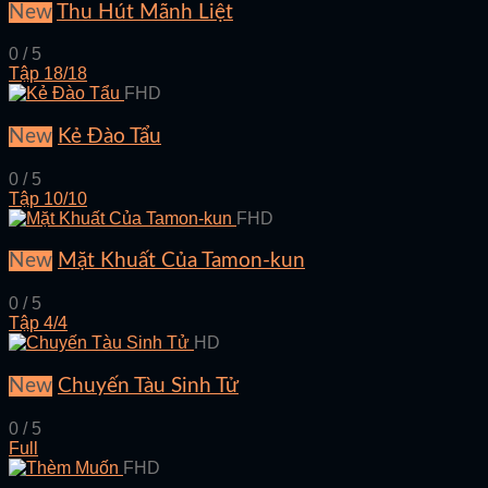
New
Thu Hút Mãnh Liệt
0 / 5
Tập 18/18
FHD
New
Kẻ Đào Tẩu
0 / 5
Tập 10/10
FHD
New
Mặt Khuất Của Tamon-kun
0 / 5
Tập 4/4
HD
New
Chuyến Tàu Sinh Tử
0 / 5
Full
FHD