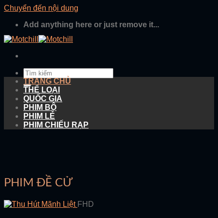
Chuyển đến nội dung
Add anything here or just remove it...
TRANG CHỦ
THỂ LOẠI
QUỐC GIA
PHIM BỘ
PHIM LẺ
PHIM CHIẾU RẠP
PHIM ĐỀ CỬ
FHD