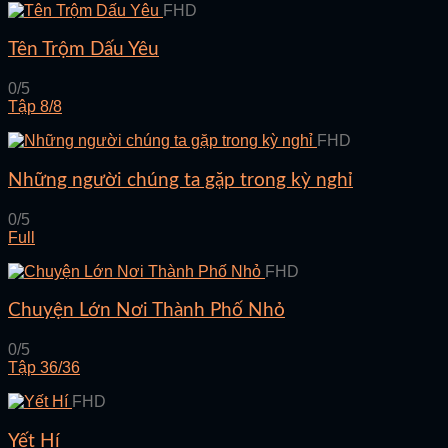
FHD
Tên Trộm Dấu Yêu
0/5
Tập 8/8
FHD
Những người chúng ta gặp trong kỳ nghỉ
0/5
Full
FHD
Chuyện Lớn Nơi Thành Phố Nhỏ
0/5
Tập 36/36
FHD
Yết Hí