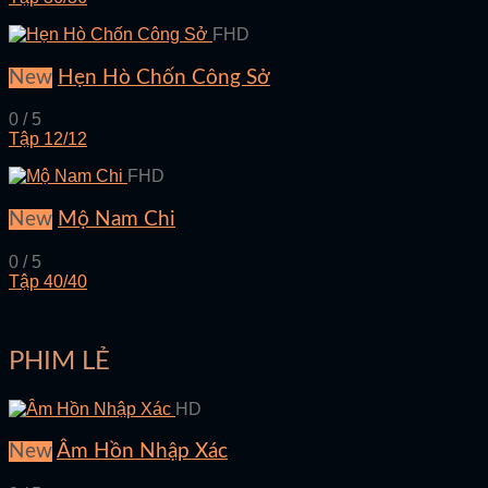
FHD
New
Hẹn Hò Chốn Công Sở
0 / 5
Tập 12/12
FHD
New
Mộ Nam Chi
0 / 5
Tập 40/40
PHIM LẺ
HD
New
Âm Hồn Nhập Xác