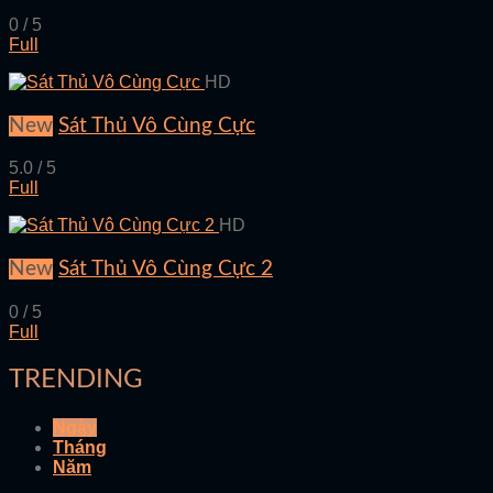
0 / 5
Full
HD
New
Sát Thủ Vô Cùng Cực
5.0 / 5
Full
HD
New
Sát Thủ Vô Cùng Cực 2
0 / 5
Full
TRENDING
Ngày
Tháng
Năm