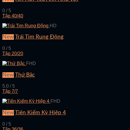
0 / 5
Tập 40/40
HD
New
Trái Tim Rung Động
0 / 5
Tập 20/20
FHD
New
Thứ Bậc
5.0 / 5
Tập 7/7
FHD
New
Tiên Kiếm Kỳ Hiệp 4
0 / 5
Tập 36/36