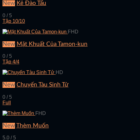
New
Kẻ Đào Tẩu
0 / 5
Tập 10/10
FHD
New
Mặt Khuất Của Tamon-kun
0 / 5
Tập 4/4
HD
New
Chuyến Tàu Sinh Tử
0 / 5
Full
FHD
New
Thèm Muốn
5.0 / 5