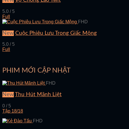
New
Vợ Chồng Lão Twit
5.0 / 5
Full
FHD
New
Cuộc Phiêu Lưu Trong Giấc Mộng
5.0 / 5
Full
PHIM MỚI CẬP NHẬT
FHD
New
Thu Hút Mãnh Liệt
0 / 5
Tập 18/18
FHD