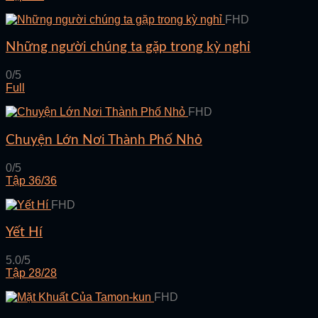
FHD
Những người chúng ta gặp trong kỳ nghỉ
0/5
Full
FHD
Chuyện Lớn Nơi Thành Phố Nhỏ
0/5
Tập 36/36
FHD
Yết Hí
5.0/5
Tập 28/28
FHD