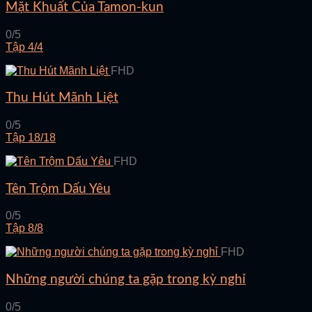
Mặt Khuất Của Tamon-kun
0/5
Tập 4/4
FHD
Thu Hút Mãnh Liệt
0/5
Tập 18/18
FHD
Tên Trộm Dấu Yêu
0/5
Tập 8/8
FHD
Những người chúng ta gặp trong kỳ nghỉ
0/5