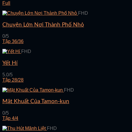
Full
FHD
Chuyện Lớn Nơi Thành Phố Nhỏ
0/5
Tập 36/36
FHD
Yết Hí
5.0/5
Tập 28/28
FHD
Mặt Khuất Của Tamon-kun
0/5
Tập 4/4
FHD