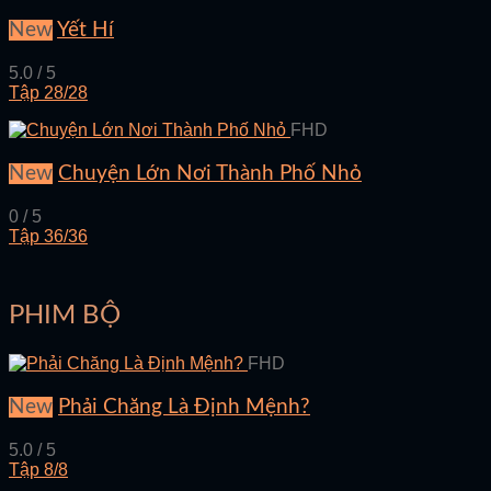
New
Yết Hí
5.0 / 5
Tập 28/28
FHD
New
Chuyện Lớn Nơi Thành Phố Nhỏ
0 / 5
Tập 36/36
PHIM BỘ
FHD
New
Phải Chăng Là Định Mệnh?
5.0 / 5
Tập 8/8