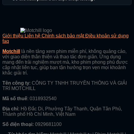
Giới thiệu
Liên hệ
Chính sách bảo mật
Điều khoản sử dụng
faq
Motchill
là nền tảng xem phim miễn phí, không quảng cáo,
với giao diện thân thiện và thao tác đơn giản. Ứng dụng
mang đến trải nghiệm mượt mà, kho phim phong phú được
cập nhật liên tục, giúp bạn tận hưởng trọn vẹn mọi khoảnh
khắc giải trí.
Tên công ty
: CÔNG TY TNHH TRUYỀN THÔNG VÀ GIẢI
TRÍ MOTCHILL
Mã số thuế
: 0318932540
Địa chỉ:
Hồ Đắc Di, Phường Tây Thạnh, Quận Tân Phú,
Thành phố Hồ Chí Minh, Việt Nam
Số điện thoại:
0929681100