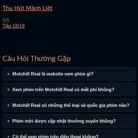
Thu Hút Mãnh Liệt
0/5
Tập 18/18
Câu Hỏi Thường Gặp
Motchill Real là website xem phim gì?
Xem phim trên Motchill Real có mất phí không?
Motchill Real có những thể loại và quốc gia phim nào?
Phim mới được cập nhật thường xuyên không?
Có thể xem phim trên điện thoại không?