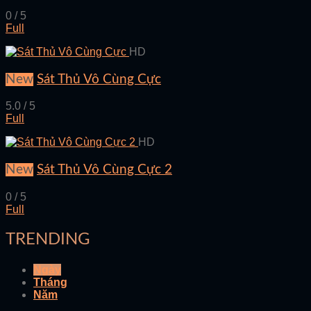
0 / 5
Full
HD
New
Sát Thủ Vô Cùng Cực
5.0 / 5
Full
HD
New
Sát Thủ Vô Cùng Cực 2
0 / 5
Full
TRENDING
Ngày
Tháng
Năm