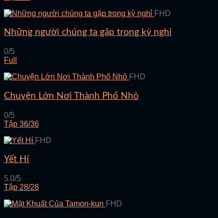
FHD
Những người chúng ta gặp trong kỳ nghỉ
0/5
Full
FHD
Chuyện Lớn Nơi Thành Phố Nhỏ
0/5
Tập 36/36
FHD
Yết Hí
5.0/5
Tập 28/28
FHD