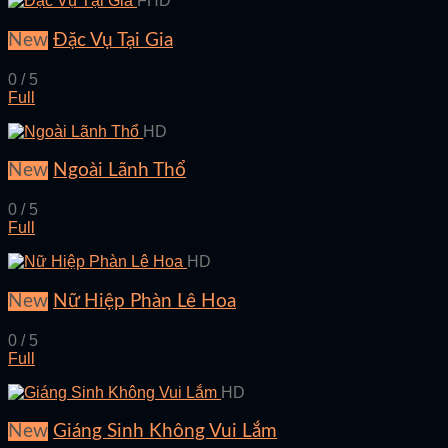
FHD
New
Đặc Vụ Tại Gia
0 / 5
Full
HD
New
Ngoài Lãnh Thổ
0 / 5
Full
HD
New
Nữ Hiệp Phàn Lê Hoa
0 / 5
Full
HD
New
Giáng Sinh Không Vui Lắm