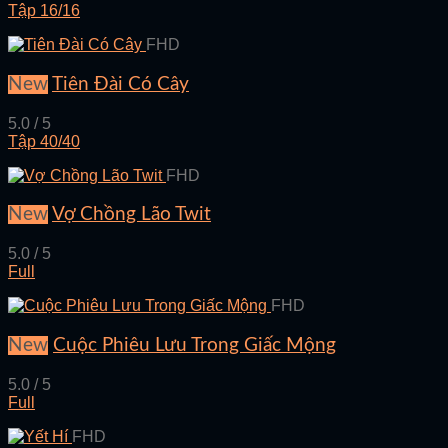
Tập 16/16
FHD
New
Tiên Đài Có Cây
5.0 / 5
Tập 40/40
FHD
New
Vợ Chồng Lão Twit
5.0 / 5
Full
FHD
New
Cuộc Phiêu Lưu Trong Giấc Mộng
5.0 / 5
Full
FHD