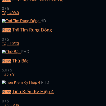
0 / 5
Tập 40/40
HD
New
Trái Tim Rung Động
0 / 5
Tập 20/20
FHD
New
Thứ Bậc
5.0 / 5
Tập 7/7
FHD
New
Tiên Kiếm Kỳ Hiệp 4
0 / 5
Tập 36/36