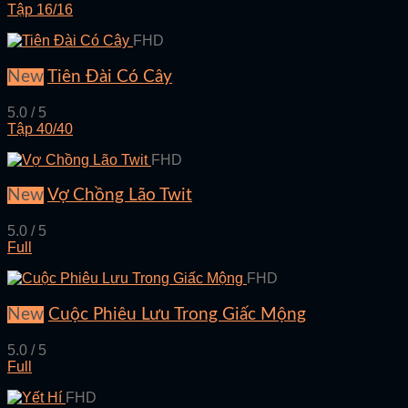
Tập 16/16
FHD
New
Tiên Đài Có Cây
5.0 / 5
Tập 40/40
FHD
New
Vợ Chồng Lão Twit
5.0 / 5
Full
FHD
New
Cuộc Phiêu Lưu Trong Giấc Mộng
5.0 / 5
Full
FHD