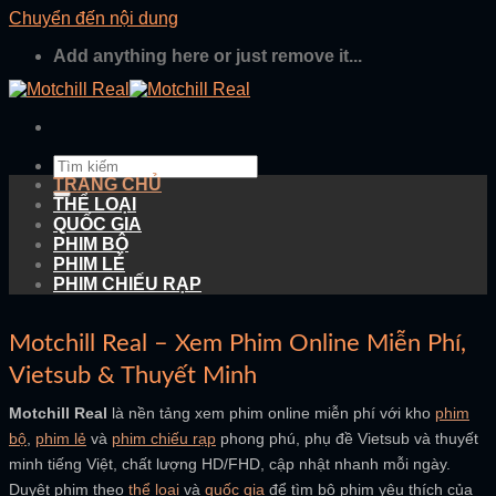
Chuyển đến nội dung
Add anything here or just remove it...
TRANG CHỦ
THỂ LOẠI
QUỐC GIA
PHIM BỘ
PHIM LẺ
PHIM CHIẾU RẠP
Motchill Real – Xem Phim Online Miễn Phí,
Vietsub & Thuyết Minh
Motchill Real
là nền tảng xem phim online miễn phí với kho
phim
bộ
,
phim lẻ
và
phim chiếu rạp
phong phú, phụ đề Vietsub và thuyết
minh tiếng Việt, chất lượng HD/FHD, cập nhật nhanh mỗi ngày.
Duyệt phim theo
thể loại
và
quốc gia
để tìm bộ phim yêu thích của