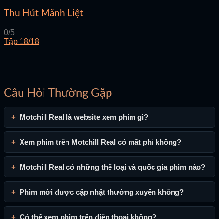
Thu Hút Mãnh Liệt
0/5
Tập 18/18
Câu Hỏi Thường Gặp
Motchill Real là website xem phim gì?
Xem phim trên Motchill Real có mất phí không?
Motchill Real có những thể loại và quốc gia phim nào?
Phim mới được cập nhật thường xuyên không?
Có thể xem phim trên điện thoại không?