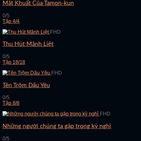
Mặt Khuất Của Tamon-kun
0/5
Tập 4/4
FHD
Thu Hút Mãnh Liệt
0/5
Tập 18/18
FHD
Tên Trộm Dấu Yêu
0/5
Tập 8/8
FHD
Những người chúng ta gặp trong kỳ nghỉ
0/5