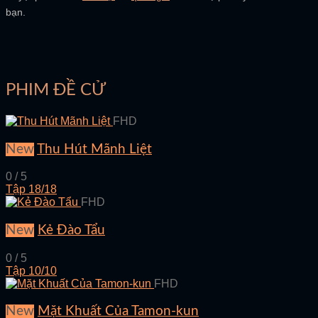
bạn.
PHIM ĐỀ CỬ
FHD
New
Thu Hút Mãnh Liệt
0 / 5
Tập 18/18
FHD
New
Kẻ Đào Tẩu
0 / 5
Tập 10/10
FHD
New
Mặt Khuất Của Tamon-kun