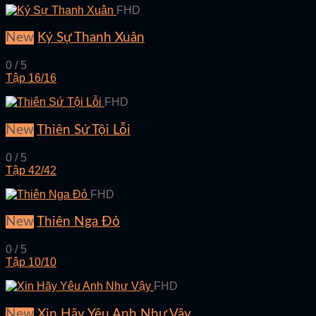
FHD
New
Ký Sự Thanh Xuân
0 / 5
Tập 16/16
FHD
New
Thiên Sứ Tội Lỗi
0 / 5
Tập 42/42
FHD
New
Thiên Nga Đỏ
0 / 5
Tập 10/10
FHD
New
Xin Hãy Yêu Anh Như Vậy