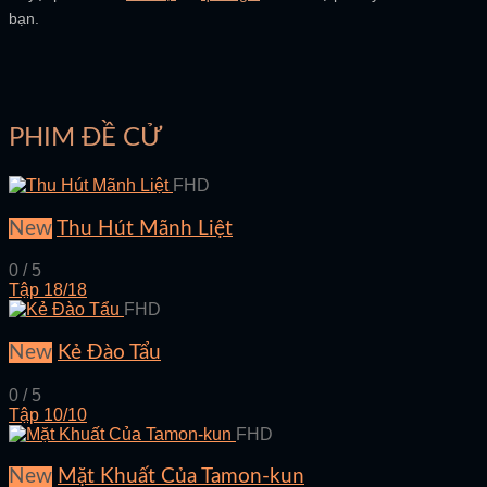
bạn.
PHIM ĐỀ CỬ
FHD
New
Thu Hút Mãnh Liệt
0 / 5
Tập 18/18
FHD
New
Kẻ Đào Tẩu
0 / 5
Tập 10/10
FHD
New
Mặt Khuất Của Tamon-kun