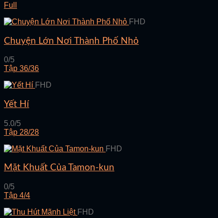
Full
FHD
Chuyện Lớn Nơi Thành Phố Nhỏ
0/5
Tập 36/36
FHD
Yết Hí
5.0/5
Tập 28/28
FHD
Mặt Khuất Của Tamon-kun
0/5
Tập 4/4
FHD