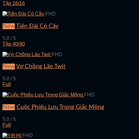
Tập 16/16
FHD
New
Tiên Đài Có Cây
5.0 / 5
Tập 40/40
FHD
New
Vợ Chồng Lão Twit
5.0 / 5
Full
FHD
New
Cuộc Phiêu Lưu Trong Giấc Mộng
5.0 / 5
Full
FHD