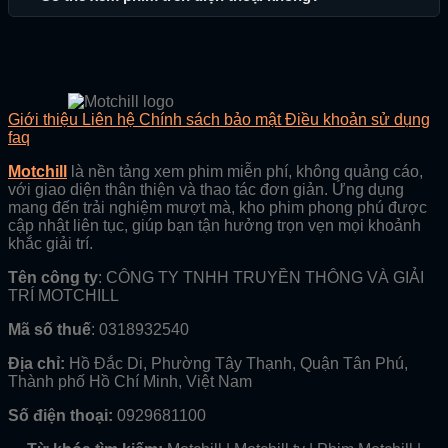
Giới thiệu
Liên hệ
Chính sách bảo mật
Điều khoản sử dụng
faq
Motchill
là nền tảng xem phim miễn phí, không quảng cáo,
với giao diện thân thiện và thao tác đơn giản. Ứng dụng
mang đến trải nghiệm mượt mà, kho phim phong phú được
cập nhật liên tục, giúp bạn tận hưởng trọn vẹn mọi khoảnh
khắc giải trí.
Tên công ty
: CÔNG TY TNHH TRUYỀN THÔNG VÀ GIẢI
TRÍ MOTCHILL
Mã số thuế
: 0318932540
Địa chỉ:
Hồ Đắc Di, Phường Tây Thạnh, Quận Tân Phú,
Thành phố Hồ Chí Minh, Việt Nam
Số điện thoại:
0929681100