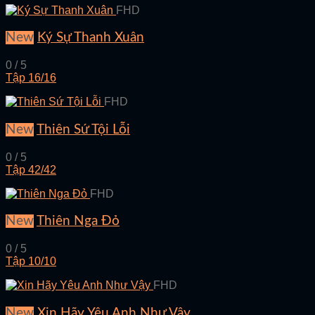
FHD
New
Ký Sự Thanh Xuân
0 / 5
Tập 16/16
FHD
New
Thiên Sứ Tội Lỗi
0 / 5
Tập 42/42
FHD
New
Thiên Nga Đỏ
0 / 5
Tập 10/10
FHD
New
Xin Hãy Yêu Anh Như Vậy