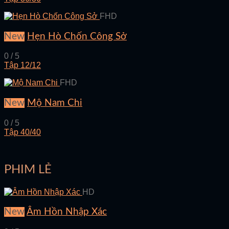
FHD
New
Hẹn Hò Chốn Công Sở
0 / 5
Tập 12/12
FHD
New
Mộ Nam Chi
0 / 5
Tập 40/40
PHIM LẺ
HD
New
Âm Hồn Nhập Xác