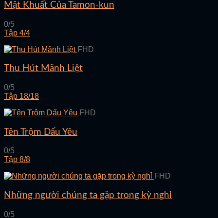
Mặt Khuất Của Tamon-kun
0/5
Tập 4/4
FHD
Thu Hút Mãnh Liệt
0/5
Tập 18/18
FHD
Tên Trộm Dấu Yêu
0/5
Tập 8/8
FHD
Những người chúng ta gặp trong kỳ nghỉ
0/5