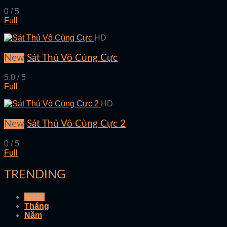
0 / 5
Full
HD
New
Sát Thủ Vô Cùng Cực
5.0 / 5
Full
HD
New
Sát Thủ Vô Cùng Cực 2
0 / 5
Full
TRENDING
Ngày
Tháng
Năm