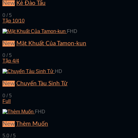
New
Kẻ Đào Tẩu
0 / 5
Tập 10/10
FHD
New
Mặt Khuất Của Tamon-kun
0 / 5
Tập 4/4
HD
New
Chuyến Tàu Sinh Tử
0 / 5
Full
FHD
New
Thèm Muốn
5.0 / 5