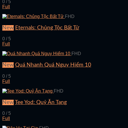
0 / 5
Full
FHD
New
Eternals: Chủng Tộc Bất Tử
0 / 5
Full
FHD
New
Quá Nhanh Quá Nguy Hiểm 10
0 / 5
Full
FHD
New
Tee Yod: Quỷ Ăn Tạng
0 / 5
Full