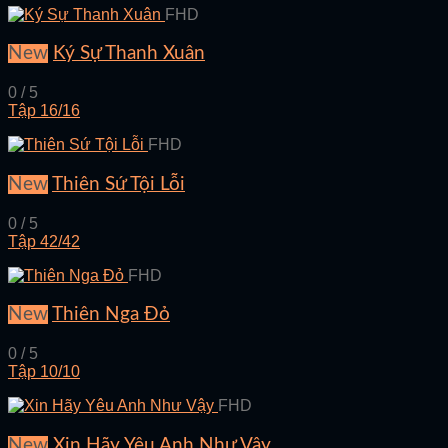
FHD
New
Ký Sự Thanh Xuân
0 / 5
Tập 16/16
FHD
New
Thiên Sứ Tội Lỗi
0 / 5
Tập 42/42
FHD
New
Thiên Nga Đỏ
0 / 5
Tập 10/10
FHD
New
Xin Hãy Yêu Anh Như Vậy