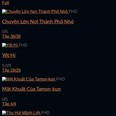
Full
FHD
Chuyện Lớn Nơi Thành Phố Nhỏ
0/5
Tập 36/36
FHD
Yết Hí
5.0/5
Tập 28/28
FHD
Mặt Khuất Của Tamon-kun
0/5
Tập 4/4
FHD