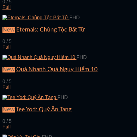
0 / 5
Full
FHD
New
Eternals: Chủng Tộc Bất Tử
0 / 5
Full
FHD
New
Quá Nhanh Quá Nguy Hiểm 10
0 / 5
Full
FHD
New
Tee Yod: Quỷ Ăn Tạng
0 / 5
Full