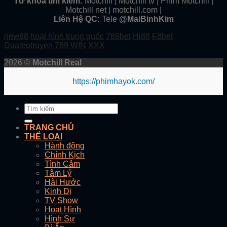
Từ khóa tìm kiếm:
Motchill | Motchill tv | Phim Motchill |
Motchill net | motchill.com |
Liên Hệ QC:
Tele
@MaiBinhKim
new88
hoạt hình trung quốc
789bet
Hi88
F8bet
Dualeotruyen
789 WIN
XXX
2026 ©
Motchill Real
https://phimhayok.com/
TRANG CHỦ
THỂ LOẠI
Hành động
Chính Kịch
Tình Cảm
Tâm Lý
Hài Hước
Kinh Dị
TV Show
Hoạt Hình
Hình Sự