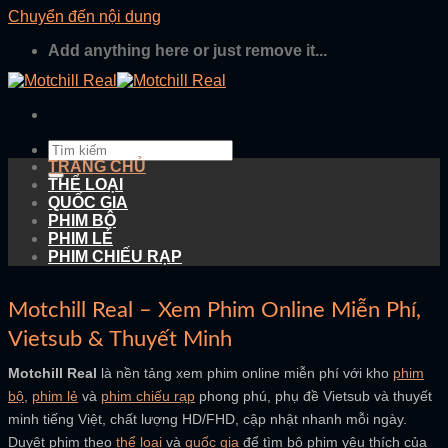
Chuyển đến nội dung
Add anything here or just remove it...
TRANG CHỦ
THỂ LOẠI
QUỐC GIA
PHIM BỘ
PHIM LẺ
PHIM CHIẾU RẠP
Motchill Real – Xem Phim Online Miễn Phí,
Vietsub & Thuyết Minh
Motchill Real
là nền tảng xem phim online miễn phí với kho
phim
bộ
,
phim lẻ
và
phim chiếu rạp
phong phú, phụ đề Vietsub và thuyết
minh tiếng Việt, chất lượng HD/FHD, cập nhật nhanh mỗi ngày.
Duyệt phim theo
thể loại
và
quốc gia
để tìm bộ phim yêu thích của