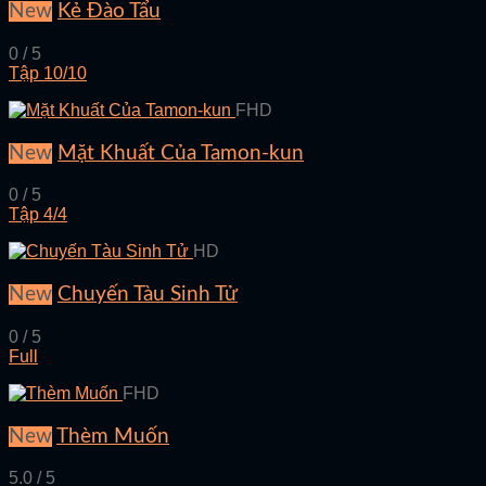
New
Kẻ Đào Tẩu
0 / 5
Tập 10/10
FHD
New
Mặt Khuất Của Tamon-kun
0 / 5
Tập 4/4
HD
New
Chuyến Tàu Sinh Tử
0 / 5
Full
FHD
New
Thèm Muốn
5.0 / 5