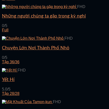
FHD
Những người chúng ta gặp trong kỳ nghỉ
0/5
Full
FHD
Chuyện Lớn Nơi Thành Phố Nhỏ
0/5
Tập 36/36
FHD
Yết Hí
5.0/5
Tập 28/28
FHD