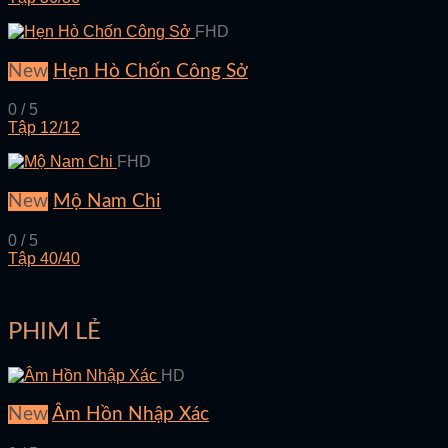
FHD
New
Hẹn Hò Chốn Công Sở
0 / 5
Tập 12/12
FHD
New
Mộ Nam Chi
0 / 5
Tập 40/40
PHIM LẺ
HD
New
Âm Hồn Nhập Xác