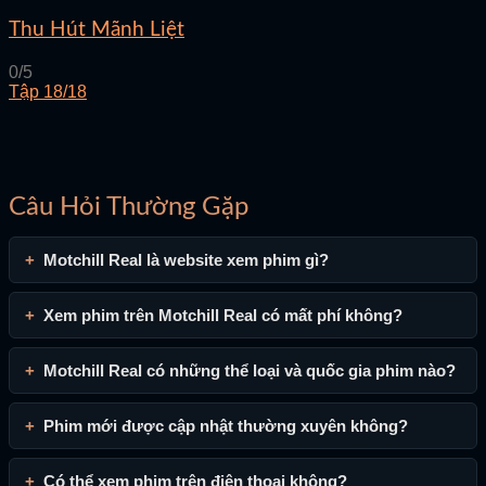
Thu Hút Mãnh Liệt
0/5
Tập 18/18
Câu Hỏi Thường Gặp
Motchill Real là website xem phim gì?
Xem phim trên Motchill Real có mất phí không?
Motchill Real có những thể loại và quốc gia phim nào?
Phim mới được cập nhật thường xuyên không?
Có thể xem phim trên điện thoại không?