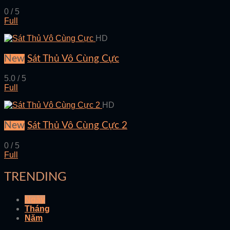
0 / 5
Full
HD
New
Sát Thủ Vô Cùng Cực
5.0 / 5
Full
HD
New
Sát Thủ Vô Cùng Cực 2
0 / 5
Full
TRENDING
Ngày
Tháng
Năm