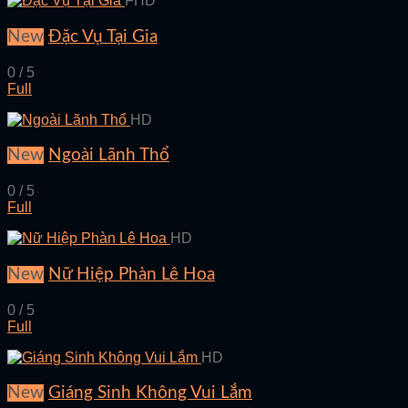
FHD
New
Đặc Vụ Tại Gia
0 / 5
Full
HD
New
Ngoài Lãnh Thổ
0 / 5
Full
HD
New
Nữ Hiệp Phàn Lê Hoa
0 / 5
Full
HD
New
Giáng Sinh Không Vui Lắm