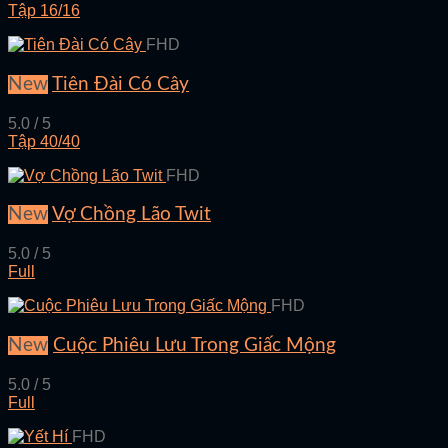
Tập 16/16
FHD
New
Tiên Đài Có Cây
5.0 / 5
Tập 40/40
FHD
New
Vợ Chồng Lão Twit
5.0 / 5
Full
FHD
New
Cuộc Phiêu Lưu Trong Giấc Mộng
5.0 / 5
Full
FHD