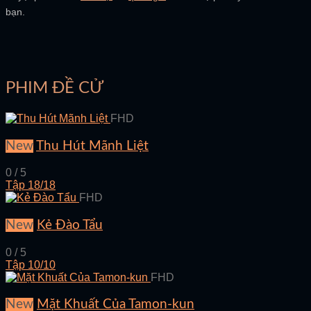
bạn.
PHIM ĐỀ CỬ
FHD
New
Thu Hút Mãnh Liệt
0 / 5
Tập 18/18
FHD
New
Kẻ Đào Tẩu
0 / 5
Tập 10/10
FHD
New
Mặt Khuất Của Tamon-kun