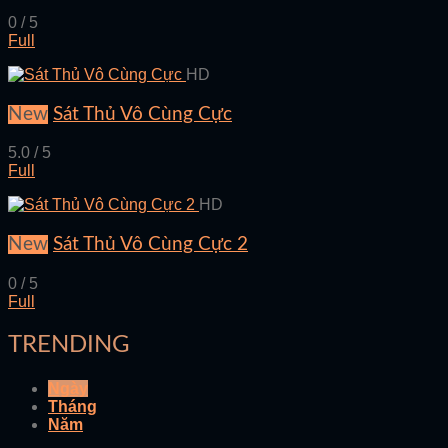
0 / 5
Full
HD
New
Sát Thủ Vô Cùng Cực
5.0 / 5
Full
HD
New
Sát Thủ Vô Cùng Cực 2
0 / 5
Full
TRENDING
Ngày
Tháng
Năm