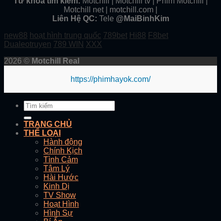
Từ khóa tìm kiếm:
Motchill | Motchill tv | Phim Motchill |
Motchill net | motchill.com |
Liên Hệ QC:
Tele
@MaiBinhKim
new88
hoạt hình trung quốc
789bet
Hi88
F8bet
Dualeotruyen
789 WIN
XXX
2026 ©
Motchill Real
https://phimhayok.com/
TRANG CHỦ
THỂ LOẠI
Hành động
Chính Kịch
Tình Cảm
Tâm Lý
Hài Hước
Kinh Dị
TV Show
Hoạt Hình
Hình Sự