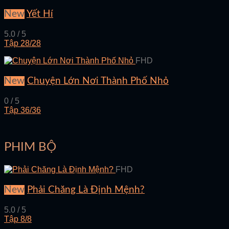
New
Yết Hí
5.0 / 5
Tập 28/28
FHD
New
Chuyện Lớn Nơi Thành Phố Nhỏ
0 / 5
Tập 36/36
PHIM BỘ
FHD
New
Phải Chăng Là Định Mệnh?
5.0 / 5
Tập 8/8