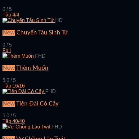
0 / 5
Tập 4/4
HD
New
Chuyến Tàu Sinh Tử
0 / 5
Full
FHD
New
Thèm Muốn
5.0 / 5
Tập 16/16
FHD
New
Tiên Đài Có Cây
5.0 / 5
Tập 40/40
FHD