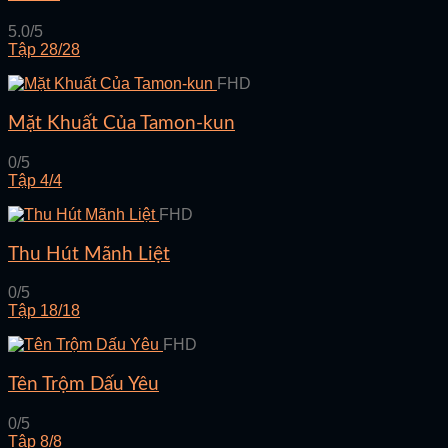
5.0/5
Tập 28/28
FHD
Mặt Khuất Của Tamon-kun
0/5
Tập 4/4
FHD
Thu Hút Mãnh Liệt
0/5
Tập 18/18
FHD
Tên Trộm Dấu Yêu
0/5
Tập 8/8