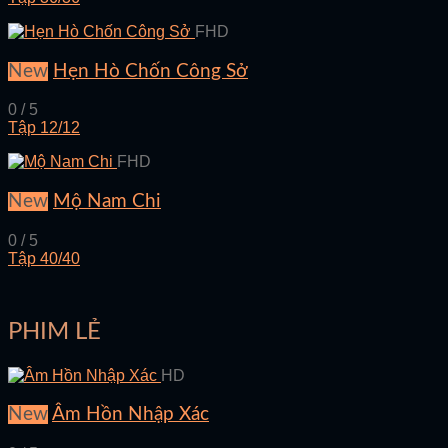
FHD
New
Hẹn Hò Chốn Công Sở
0 / 5
Tập 12/12
FHD
New
Mộ Nam Chi
0 / 5
Tập 40/40
PHIM LẺ
HD
New
Âm Hồn Nhập Xác