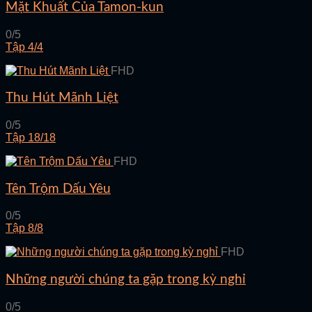
Mặt Khuất Của Tamon-kun
0/5
Tập 4/4
FHD
Thu Hút Mãnh Liệt
0/5
Tập 18/18
FHD
Tên Trộm Dấu Yêu
0/5
Tập 8/8
FHD
Những người chúng ta gặp trong kỳ nghỉ
0/5