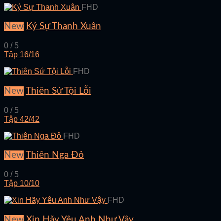
FHD
New
Ký Sự Thanh Xuân
0 / 5
Tập 16/16
FHD
New
Thiên Sứ Tội Lỗi
0 / 5
Tập 42/42
FHD
New
Thiên Nga Đỏ
0 / 5
Tập 10/10
FHD
New
Xin Hãy Yêu Anh Như Vậy