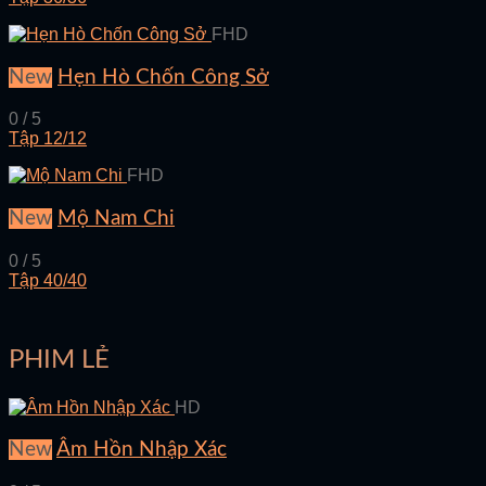
FHD
New
Hẹn Hò Chốn Công Sở
0 / 5
Tập 12/12
FHD
New
Mộ Nam Chi
0 / 5
Tập 40/40
PHIM LẺ
HD
New
Âm Hồn Nhập Xác