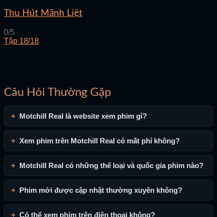
Thu Hút Mãnh Liệt
0/5
Tập 18/18
Câu Hỏi Thường Gặp
Motchill Real là website xem phim gì?
Xem phim trên Motchill Real có mất phí không?
Motchill Real có những thể loại và quốc gia phim nào?
Phim mới được cập nhật thường xuyên không?
Có thể xem phim trên điện thoại không?