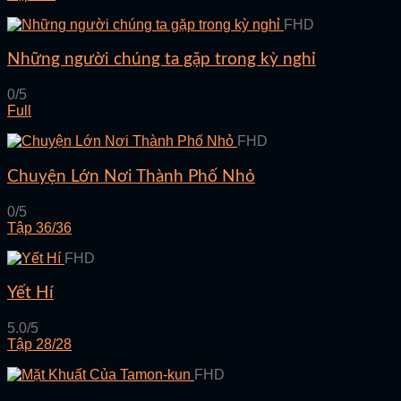
FHD
Những người chúng ta gặp trong kỳ nghỉ
0/5
Full
FHD
Chuyện Lớn Nơi Thành Phố Nhỏ
0/5
Tập 36/36
FHD
Yết Hí
5.0/5
Tập 28/28
FHD