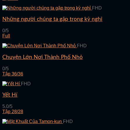
FHD
Những người chúng ta gặp trong kỳ nghỉ
0/5
Full
FHD
Chuyện Lớn Nơi Thành Phố Nhỏ
0/5
Tập 36/36
FHD
Yết Hí
5.0/5
Tập 28/28
FHD