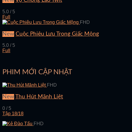
New
Vợ Chồng Lão Twit
5.0 / 5
Full
FHD
New
Cuộc Phiêu Lưu Trong Giấc Mộng
5.0 / 5
Full
PHIM MỚI CẬP NHẬT
FHD
New
Thu Hút Mãnh Liệt
0 / 5
Tập 18/18
FHD