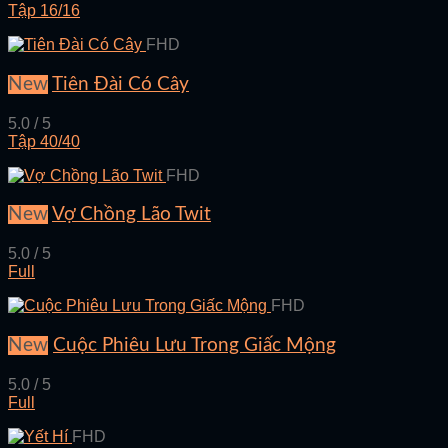
Tập 16/16
FHD
New
Tiên Đài Có Cây
5.0 / 5
Tập 40/40
FHD
New
Vợ Chồng Lão Twit
5.0 / 5
Full
FHD
New
Cuộc Phiêu Lưu Trong Giấc Mộng
5.0 / 5
Full
FHD