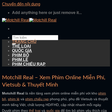
Chuyển đến nội dung
Add anything here or just remove it...
TRANG CHỦ
THỂ LOẠI
QUỐC GIA
PHIM BỘ
PHIM LẺ
PHIM CHIẾU RẠP
Motchill Real – Xem Phim Online Miễn Phí,
Vietsub & Thuyết Minh
Motchill Real
là nền tảng xem phim online miễn phí với kho
phim
bộ
,
phim lẻ
và
phim chiếu rạp
phong phú, phụ đề Vietsub và thuyết
minh tiếng Việt, chất lượng HD/FHD, cập nhật nhanh mỗi ngày.
Duyệt phim theo
thể loại
và
quốc gia
để tìm bộ phim yêu thích của