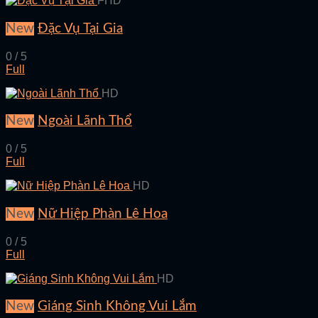
FHD
New
Đặc Vụ Tại Gia
0 / 5
Full
HD
New
Ngoài Lãnh Thổ
0 / 5
Full
HD
New
Nữ Hiệp Phàn Lê Hoa
0 / 5
Full
HD
New
Giáng Sinh Không Vui Lắm