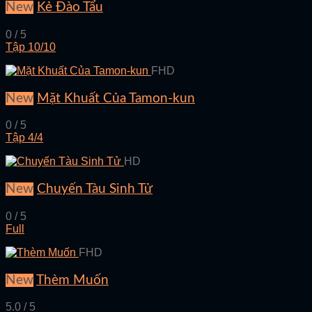
New
Kẻ Đào Tẩu
0 / 5
Tập 10/10
FHD
New
Mặt Khuất Của Tamon-kun
0 / 5
Tập 4/4
HD
New
Chuyến Tàu Sinh Tử
0 / 5
Full
FHD
New
Thèm Muốn
5.0 / 5