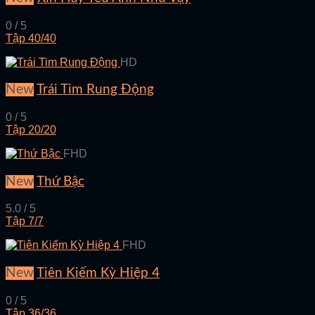
0 / 5
Tập 40/40
HD
New
Trái Tim Rung Động
0 / 5
Tập 20/20
FHD
New
Thứ Bậc
5.0 / 5
Tập 7/7
FHD
New
Tiên Kiếm Kỳ Hiệp 4
0 / 5
Tập 36/36