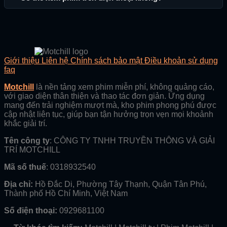
Giới thiệu
Liên hệ
Chính sách bảo mật
Điều khoản sử dụng
faq
Motchill
là nền tảng xem phim miễn phí, không quảng cáo,
với giao diện thân thiện và thao tác đơn giản. Ứng dụng
mang đến trải nghiệm mượt mà, kho phim phong phú được
cập nhật liên tục, giúp bạn tận hưởng trọn vẹn mọi khoảnh
khắc giải trí.
Tên công ty
: CÔNG TY TNHH TRUYỀN THÔNG VÀ GIẢI
TRÍ MOTCHILL
Mã số thuế
: 0318932540
Địa chỉ:
Hồ Đắc Di, Phường Tây Thạnh, Quận Tân Phú,
Thành phố Hồ Chí Minh, Việt Nam
Số điện thoại:
0929681100