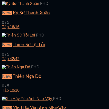
FHD
New
Ký Sự Thanh Xuân
0 / 5
Tập 16/16
FHD
New
Thiên Sứ Tội Lỗi
0 / 5
Tập 42/42
FHD
New
Thiên Nga Đỏ
0 / 5
Tập 10/10
FHD
New
Xin Hãy Yêu Anh Như Vậy