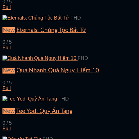
0 / 5
Full
FHD
New
Eternals: Chủng Tộc Bất Tử
0 / 5
Full
FHD
New
Quá Nhanh Quá Nguy Hiểm 10
0 / 5
Full
FHD
New
Tee Yod: Quỷ Ăn Tạng
0 / 5
Full