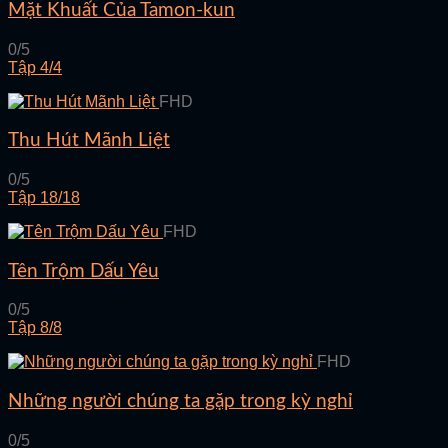
Mặt Khuất Của Tamon-kun
0/5
Tập 4/4
FHD
Thu Hút Mãnh Liệt
0/5
Tập 18/18
FHD
Tên Trộm Dấu Yêu
0/5
Tập 8/8
FHD
Những người chúng ta gặp trong kỳ nghỉ
0/5