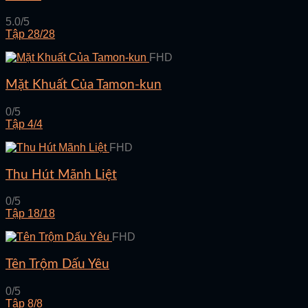
5.0/5
Tập 28/28
FHD
Mặt Khuất Của Tamon-kun
0/5
Tập 4/4
FHD
Thu Hút Mãnh Liệt
0/5
Tập 18/18
FHD
Tên Trộm Dấu Yêu
0/5
Tập 8/8