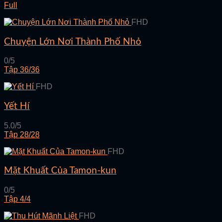
Full
FHD
Chuyện Lớn Nơi Thành Phố Nhỏ
0/5
Tập 36/36
FHD
Yết Hí
5.0/5
Tập 28/28
FHD
Mặt Khuất Của Tamon-kun
0/5
Tập 4/4
FHD