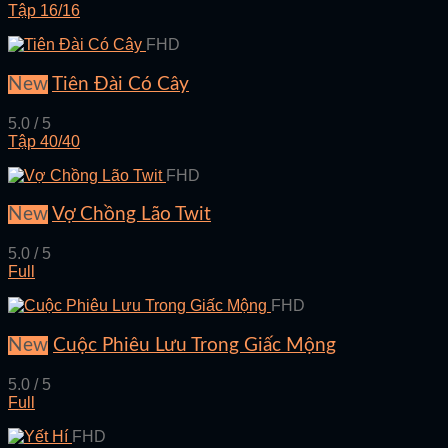
Tập 16/16
FHD
New
Tiên Đài Có Cây
5.0 / 5
Tập 40/40
FHD
New
Vợ Chồng Lão Twit
5.0 / 5
Full
FHD
New
Cuộc Phiêu Lưu Trong Giấc Mộng
5.0 / 5
Full
FHD