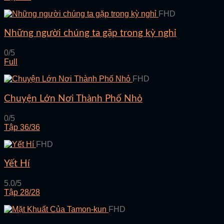
FHD
Những người chúng ta gặp trong kỳ nghỉ
0/5
Full
FHD
Chuyện Lớn Nơi Thành Phố Nhỏ
0/5
Tập 36/36
FHD
Yết Hí
5.0/5
Tập 28/28
FHD