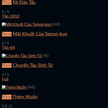
New
Kẻ Đào Tẩu
0 / 5
Tập 10/10
FHD
New
Mặt Khuất Của Tamon-kun
0 / 5
Tập 4/4
HD
New
Chuyến Tàu Sinh Tử
0 / 5
Full
FHD
New
Thèm Muốn
5.0 / 5