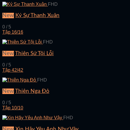
FHD
New
Ký Sự Thanh Xuân
0 / 5
Tập 16/16
FHD
New
Thiên Sứ Tội Lỗi
0 / 5
Tập 42/42
FHD
New
Thiên Nga Đỏ
0 / 5
Tập 10/10
FHD
New
Xin Hãy Yêu Anh Như Vậy