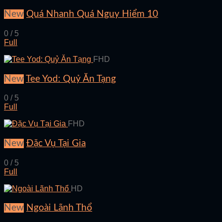
New
Quá Nhanh Quá Nguy Hiểm 10
0 / 5
Full
FHD
New
Tee Yod: Quỷ Ăn Tạng
0 / 5
Full
FHD
New
Đặc Vụ Tại Gia
0 / 5
Full
HD
New
Ngoài Lãnh Thổ