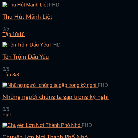
FHD
Thu Hút Mãnh Liệt
0/5
Tập 18/18
FHD
Tên Trộm Dấu Yêu
0/5
Tập 8/8
FHD
Những người chúng ta gặp trong kỳ nghỉ
0/5
Full
FHD
Chuyện Lớn Nơi Thành Phố Nhỏ