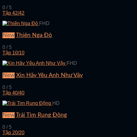
0 / 5
Tập 42/42
FHD
New
Thiên Nga Đỏ
0 / 5
Tập 10/10
FHD
New
Xin Hãy Yêu Anh Như Vậy
0 / 5
Tập 40/40
HD
New
Trái Tim Rung Động
0 / 5
Tập 20/20