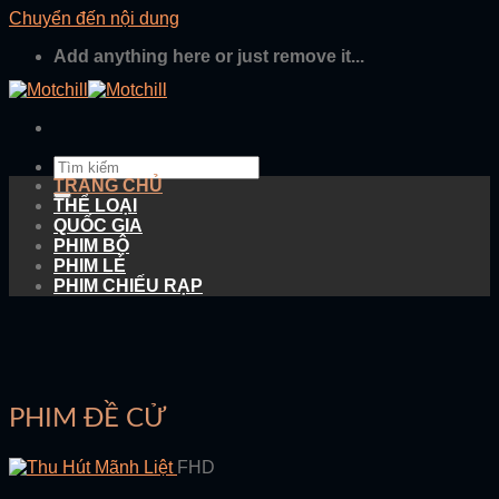
Chuyển đến nội dung
Add anything here or just remove it...
TRANG CHỦ
THỂ LOẠI
QUỐC GIA
PHIM BỘ
PHIM LẺ
PHIM CHIẾU RẠP
PHIM ĐỀ CỬ
FHD