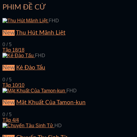
PHIM ĐỀ CỬ
FHD
New
Thu Hút Mãnh Liệt
0 / 5
Tập 18/18
FHD
New
Kẻ Đào Tẩu
0 / 5
Tập 10/10
FHD
New
Mặt Khuất Của Tamon-kun
0 / 5
Tập 4/4
HD