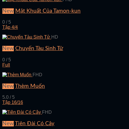
New
Mặt Khuất Của Tamon-kun
0 / 5
Tập 4/4
HD
New
Chuyến Tàu Sinh Tử
0 / 5
Full
FHD
New
Thèm Muốn
5.0 / 5
Tập 16/16
FHD
New
Tiên Đài Có Cây