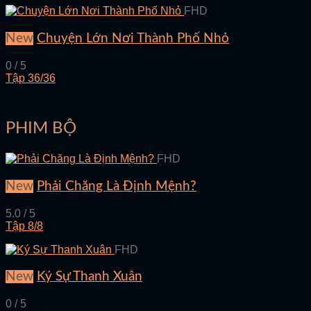
FHD
New
Chuyện Lớn Nơi Thành Phố Nhỏ
0 / 5
Tập 36/36
PHIM BỘ
FHD
New
Phải Chăng Là Định Mệnh?
5.0 / 5
Tập 8/8
FHD
New
Ký Sự Thanh Xuân
0 / 5