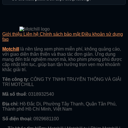
Giới thiệu
Liên hệ
Chính sách bảo mật
Điều khoản sử dụng
faq
Motchill
là nền tảng xem phim miễn phí, không quảng cáo,
với giao diện thân thiện và thao tác đơn giản. Ứng dụng
mang đến trải nghiệm mượt mà, kho phim phong phú được
cập nhật liên tục, giúp bạn tận hưởng trọn vẹn mọi khoảnh
khắc giải trí.
Tên công ty
: CÔNG TY TNHH TRUYỀN THÔNG VÀ GIẢI
TRÍ MOTCHILL
Mã số thuế
: 0318932540
Địa chỉ:
Hồ Đắc Di, Phường Tây Thạnh, Quận Tân Phú,
Thành phố Hồ Chí Minh, Việt Nam
Số điện thoại:
0929681100