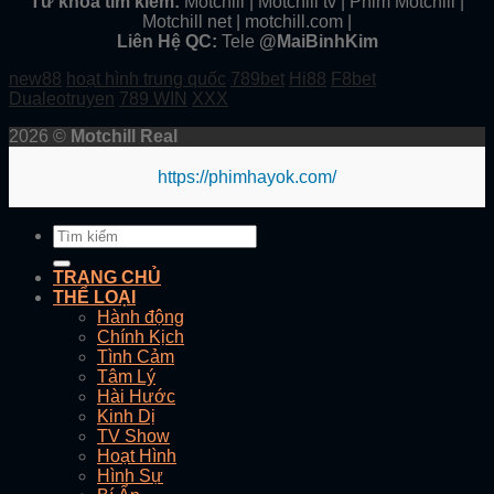
Từ khóa tìm kiếm:
Motchill | Motchill tv | Phim Motchill |
Motchill net | motchill.com |
Liên Hệ QC:
Tele
@MaiBinhKim
new88
hoạt hình trung quốc
789bet
Hi88
F8bet
Dualeotruyen
789 WIN
XXX
2026 ©
Motchill Real
https://phimhayok.com/
TRANG CHỦ
THỂ LOẠI
Hành động
Chính Kịch
Tình Cảm
Tâm Lý
Hài Hước
Kinh Dị
TV Show
Hoạt Hình
Hình Sự