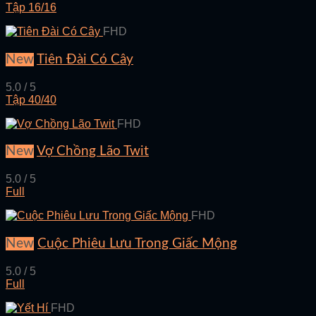
Tập 16/16
FHD
New
Tiên Đài Có Cây
5.0 / 5
Tập 40/40
FHD
New
Vợ Chồng Lão Twit
5.0 / 5
Full
FHD
New
Cuộc Phiêu Lưu Trong Giấc Mộng
5.0 / 5
Full
FHD