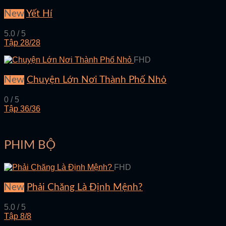
New
Yết Hí
5.0 / 5
Tập 28/28
FHD
New
Chuyện Lớn Nơi Thành Phố Nhỏ
0 / 5
Tập 36/36
PHIM BỘ
FHD
New
Phải Chăng Là Định Mệnh?
5.0 / 5
Tập 8/8