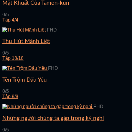
Mặt Khuất Của Tamon-kun
0/5
Tập 4/4
FHD
Thu Hút Mãnh Liệt
0/5
Tập 18/18
FHD
Tên Trộm Dấu Yêu
0/5
Tập 8/8
FHD
Những người chúng ta gặp trong kỳ nghỉ
0/5