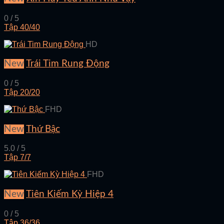
0 / 5
Tập 40/40
HD
New
Trái Tim Rung Động
0 / 5
Tập 20/20
FHD
New
Thứ Bậc
5.0 / 5
Tập 7/7
FHD
New
Tiên Kiếm Kỳ Hiệp 4
0 / 5
Tập 36/36