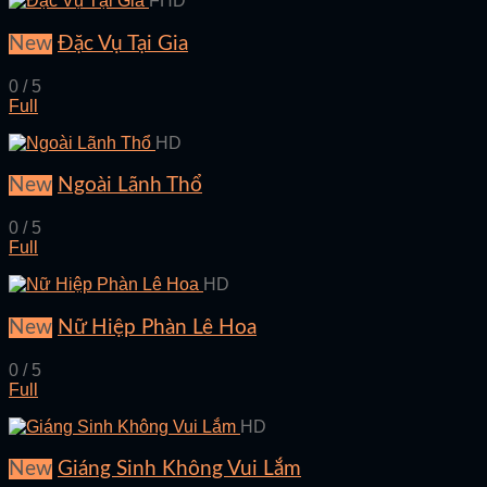
FHD
New
Đặc Vụ Tại Gia
0 / 5
Full
HD
New
Ngoài Lãnh Thổ
0 / 5
Full
HD
New
Nữ Hiệp Phàn Lê Hoa
0 / 5
Full
HD
New
Giáng Sinh Không Vui Lắm