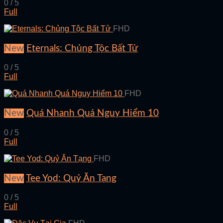
0 / 5
Full
FHD
New
Eternals: Chủng Tộc Bất Tử
0 / 5
Full
FHD
New
Quá Nhanh Quá Nguy Hiểm 10
0 / 5
Full
FHD
New
Tee Yod: Quỷ Ăn Tạng
0 / 5
Full