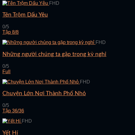
FHD
Tên Trộm Dấu Yêu
0/5
Tập 8/8
FHD
Những người chúng ta gặp trong kỳ nghỉ
0/5
Full
FHD
Chuyện Lớn Nơi Thành Phố Nhỏ
0/5
Tập 36/36
FHD
Yết Hí