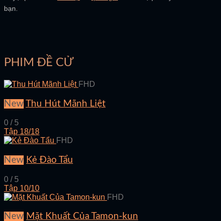
bạn.
PHIM ĐỀ CỬ
FHD
New
Thu Hút Mãnh Liệt
0 / 5
Tập 18/18
FHD
New
Kẻ Đào Tẩu
0 / 5
Tập 10/10
FHD
New
Mặt Khuất Của Tamon-kun