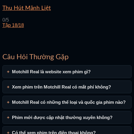
Thu Hút Mãnh Liệt
0/5
Tập 18/18
Câu Hỏi Thường Gặp
Motchill Real là website xem phim gì?
Xem phim trên Motchill Real có mất phí không?
Motchill Real có những thể loại và quốc gia phim nào?
Phim mới được cập nhật thường xuyên không?
Có thể xem phim trên điện thoại không?