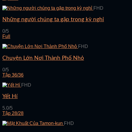
FHD
Những người chúng ta gặp trong kỳ nghỉ
0/5
Full
FHD
Chuyện Lớn Nơi Thành Phố Nhỏ
0/5
Tập 36/36
FHD
Yết Hí
5.0/5
Tập 28/28
FHD