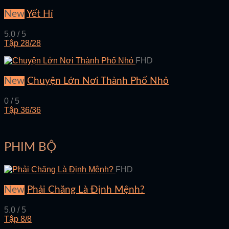
New
Yết Hí
5.0 / 5
Tập 28/28
FHD
New
Chuyện Lớn Nơi Thành Phố Nhỏ
0 / 5
Tập 36/36
PHIM BỘ
FHD
New
Phải Chăng Là Định Mệnh?
5.0 / 5
Tập 8/8