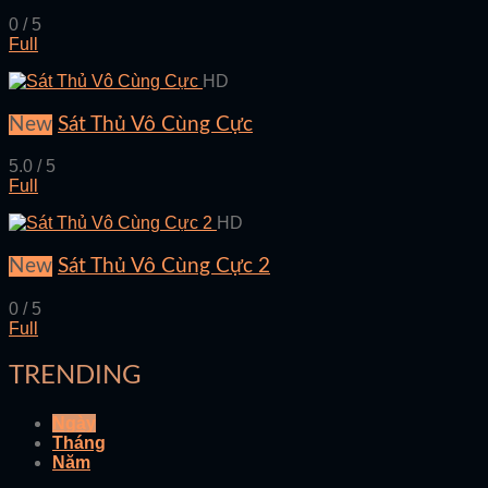
0 / 5
Full
HD
New
Sát Thủ Vô Cùng Cực
5.0 / 5
Full
HD
New
Sát Thủ Vô Cùng Cực 2
0 / 5
Full
TRENDING
Ngày
Tháng
Năm