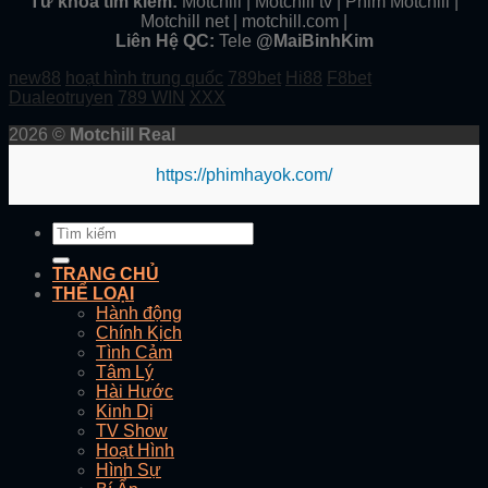
Từ khóa tìm kiếm:
Motchill | Motchill tv | Phim Motchill |
Motchill net | motchill.com |
Liên Hệ QC:
Tele
@MaiBinhKim
new88
hoạt hình trung quốc
789bet
Hi88
F8bet
Dualeotruyen
789 WIN
XXX
2026 ©
Motchill Real
https://phimhayok.com/
TRANG CHỦ
THỂ LOẠI
Hành động
Chính Kịch
Tình Cảm
Tâm Lý
Hài Hước
Kinh Dị
TV Show
Hoạt Hình
Hình Sự