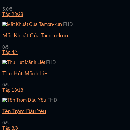
5.0/5
Tập 28/28
FHD
Mặt Khuất Của Tamon-kun
0/5
Tập 4/4
FHD
Thu Hút Mãnh Liệt
0/5
Tập 18/18
FHD
Tên Trộm Dấu Yêu
0/5
Tập 8/8