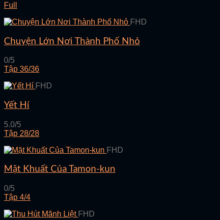
Full
FHD
Chuyện Lớn Nơi Thành Phố Nhỏ
0/5
Tập 36/36
FHD
Yết Hí
5.0/5
Tập 28/28
FHD
Mặt Khuất Của Tamon-kun
0/5
Tập 4/4
FHD