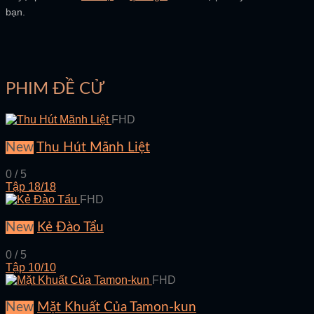
bạn.
PHIM ĐỀ CỬ
FHD
New
Thu Hút Mãnh Liệt
0 / 5
Tập 18/18
FHD
New
Kẻ Đào Tẩu
0 / 5
Tập 10/10
FHD
New
Mặt Khuất Của Tamon-kun