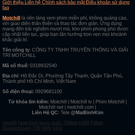
Giới thiệu
Liên hệ
Chính sách bảo mật
Điều khoản sử dụng
faq
Motchill
là nền tảng xem phim miễn phí, không quảng cáo,
với giao diện thân thiện và thao tác đơn giản. Ứng dụng
mang đến trải nghiệm mượt mà, kho phim phong phú được
cập nhật liên tục, giúp bạn tận hưởng trọn vẹn mọi khoảnh
khắc giải trí.
Tên công ty
: CÔNG TY TNHH TRUYỀN THÔNG VÀ GIẢI
TRÍ MOTCHILL
Mã số thuế
: 0318932540
Địa chỉ:
Hồ Đắc Di, Phường Tây Thạnh, Quận Tân Phú,
Thành phố Hồ Chí Minh, Việt Nam
Số điện thoại:
0929681100
Từ khóa tìm kiếm:
Motchill | Motchill tv | Phim Motchill |
Motchill net | motchill.com |
Liên Hệ QC:
Tele
@MaiBinhKim
new88
hoạt hình trung quốc
789bet
Hi88
F8bet
Dualeotruyen
789 WIN
XXX