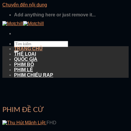
Chuyển đến nội dung
Add anything here or just remove it...
TRANG CHỦ
THỂ LOẠI
QUỐC GIA
PHIM BỘ
PHIM LẺ
PHIM CHIẾU RẠP
PHIM ĐỀ CỬ
FHD