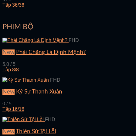
Tập 36/36
PHIM BỘ
FHD
New
Phải Chăng Là Định Mệnh?
5.0 / 5
Tập 8/8
FHD
New
Ký Sự Thanh Xuân
0 / 5
Tập 16/16
FHD
New
Thiên Sứ Tội Lỗi