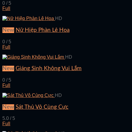
0 / 5
Full
HD
New
Nữ Hiệp Phàn Lê Hoa
0 / 5
Full
HD
New
Giáng Sinh Không Vui Lắm
0 / 5
Full
HD
New
Sát Thủ Vô Cùng Cực
5.0 / 5
Full