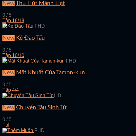
New
Thu Hút Mãnh Liệt
0 / 5
Tập 18/18
FHD
New
Kẻ Đào Tẩu
0 / 5
Tập 10/10
FHD
New
Mặt Khuất Của Tamon-kun
0 / 5
Tập 4/4
HD
New
Chuyến Tàu Sinh Tử
0 / 5
Full
FHD