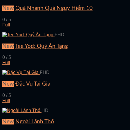
New
Quá Nhanh Quá Nguy Hiểm 10
0 / 5
Full
FHD
New
Tee Yod: Quỷ Ăn Tạng
0 / 5
Full
FHD
New
Đặc Vụ Tại Gia
0 / 5
Full
HD
New
Ngoài Lãnh Thổ