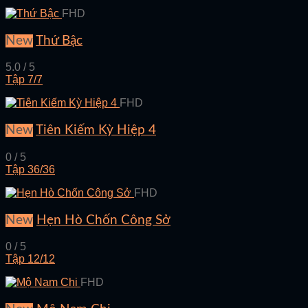
FHD
New
Thứ Bậc
5.0 / 5
Tập 7/7
FHD
New
Tiên Kiếm Kỳ Hiệp 4
0 / 5
Tập 36/36
FHD
New
Hẹn Hò Chốn Công Sở
0 / 5
Tập 12/12
FHD