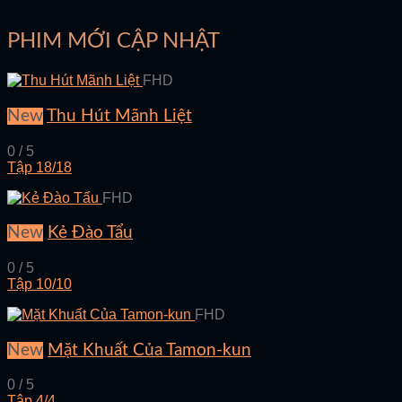
PHIM MỚI CẬP NHẬT
FHD
New
Thu Hút Mãnh Liệt
0 / 5
Tập 18/18
FHD
New
Kẻ Đào Tẩu
0 / 5
Tập 10/10
FHD
New
Mặt Khuất Của Tamon-kun
0 / 5
Tập 4/4