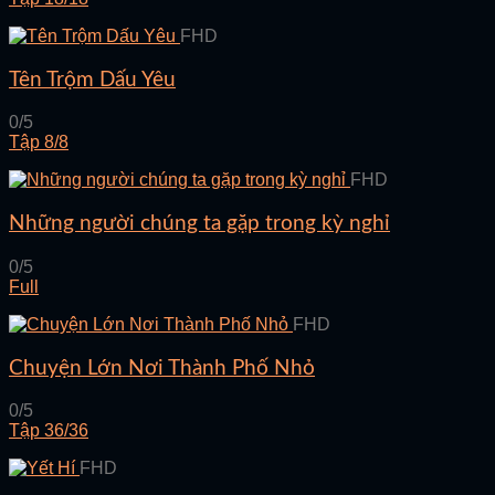
FHD
Tên Trộm Dấu Yêu
0/5
Tập 8/8
FHD
Những người chúng ta gặp trong kỳ nghỉ
0/5
Full
FHD
Chuyện Lớn Nơi Thành Phố Nhỏ
0/5
Tập 36/36
FHD