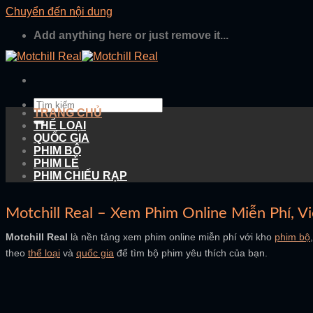
Chuyển đến nội dung
Add anything here or just remove it...
TRANG CHỦ
THỂ LOẠI
QUỐC GIA
PHIM BỘ
PHIM LẺ
PHIM CHIẾU RẠP
Motchill Real – Xem Phim Online Miễn Phí, V
Motchill Real
là nền tảng xem phim online miễn phí với kho
phim bộ
theo
thể loại
và
quốc gia
để tìm bộ phim yêu thích của bạn.