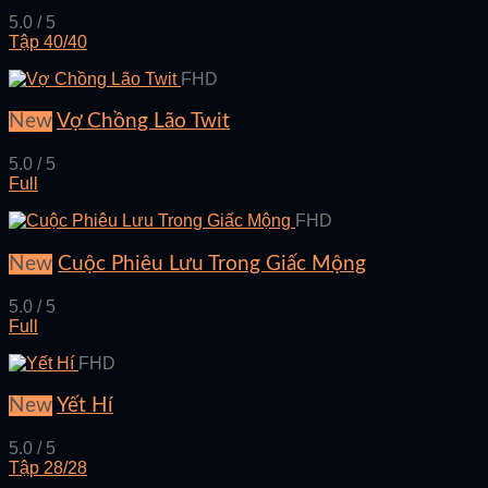
5.0 / 5
Tập 40/40
FHD
New
Vợ Chồng Lão Twit
5.0 / 5
Full
FHD
New
Cuộc Phiêu Lưu Trong Giấc Mộng
5.0 / 5
Full
FHD
New
Yết Hí
5.0 / 5
Tập 28/28