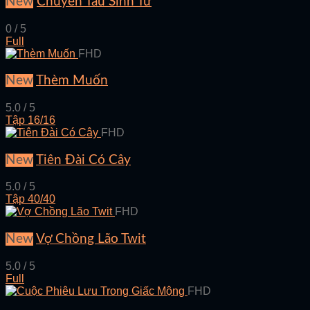
New
Chuyến Tàu Sinh Tử
0 / 5
Full
FHD
New
Thèm Muốn
5.0 / 5
Tập 16/16
FHD
New
Tiên Đài Có Cây
5.0 / 5
Tập 40/40
FHD
New
Vợ Chồng Lão Twit
5.0 / 5
Full
FHD