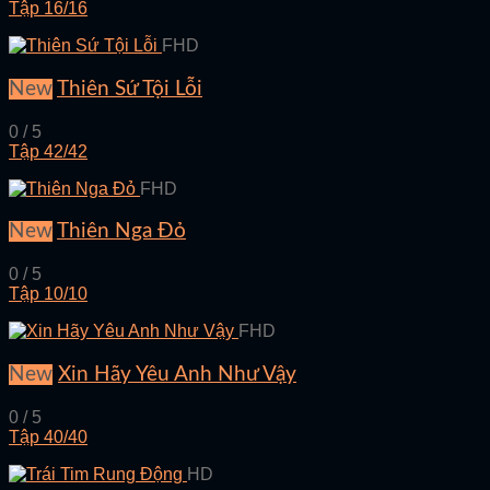
Tập 16/16
FHD
New
Thiên Sứ Tội Lỗi
0 / 5
Tập 42/42
FHD
New
Thiên Nga Đỏ
0 / 5
Tập 10/10
FHD
New
Xin Hãy Yêu Anh Như Vậy
0 / 5
Tập 40/40
HD