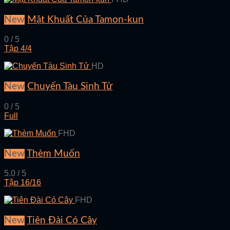
New
Mặt Khuất Của Tamon-kun
0 / 5
Tập 4/4
HD
New
Chuyến Tàu Sinh Tử
0 / 5
Full
FHD
New
Thèm Muốn
5.0 / 5
Tập 16/16
FHD
New
Tiên Đài Có Cây