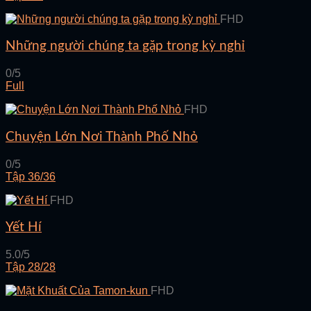
FHD
Những người chúng ta gặp trong kỳ nghỉ
0/5
Full
FHD
Chuyện Lớn Nơi Thành Phố Nhỏ
0/5
Tập 36/36
FHD
Yết Hí
5.0/5
Tập 28/28
FHD