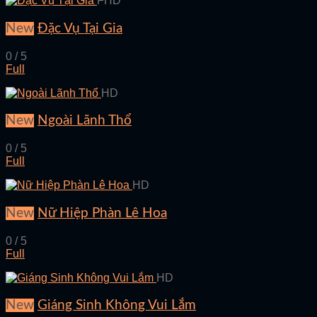
FHD
New
Đặc Vụ Tại Gia
0 / 5
Full
HD
New
Ngoài Lãnh Thổ
0 / 5
Full
HD
New
Nữ Hiệp Phàn Lê Hoa
0 / 5
Full
HD
New
Giáng Sinh Không Vui Lắm