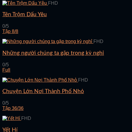
FHD
Tên Trộm Dấu Yêu
0/5
Tập 8/8
FHD
Những người chúng ta gặp trong kỳ nghỉ
0/5
Full
FHD
Chuyện Lớn Nơi Thành Phố Nhỏ
0/5
Tập 36/36
FHD
Yết Hí