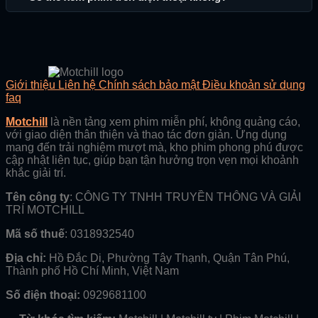
Giới thiệu
Liên hệ
Chính sách bảo mật
Điều khoản sử dụng
faq
Motchill
là nền tảng xem phim miễn phí, không quảng cáo,
với giao diện thân thiện và thao tác đơn giản. Ứng dụng
mang đến trải nghiệm mượt mà, kho phim phong phú được
cập nhật liên tục, giúp bạn tận hưởng trọn vẹn mọi khoảnh
khắc giải trí.
Tên công ty
: CÔNG TY TNHH TRUYỀN THÔNG VÀ GIẢI
TRÍ MOTCHILL
Mã số thuế
: 0318932540
Địa chỉ:
Hồ Đắc Di, Phường Tây Thạnh, Quận Tân Phú,
Thành phố Hồ Chí Minh, Việt Nam
Số điện thoại:
0929681100