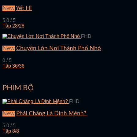
New
Yết Hí
5.0 / 5
Tập 28/28
FHD
New
Chuyện Lớn Nơi Thành Phố Nhỏ
0 / 5
Tập 36/36
PHIM BỘ
FHD
New
Phải Chăng Là Định Mệnh?
5.0 / 5
Tập 8/8