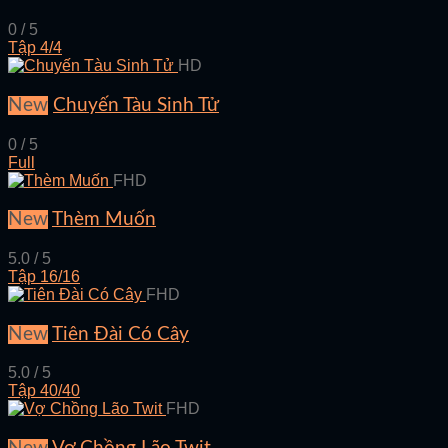
0 / 5
Tập 4/4
HD
New
Chuyến Tàu Sinh Tử
0 / 5
Full
FHD
New
Thèm Muốn
5.0 / 5
Tập 16/16
FHD
New
Tiên Đài Có Cây
5.0 / 5
Tập 40/40
FHD