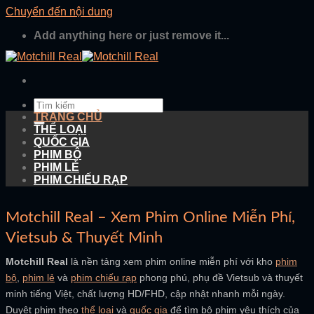
Chuyển đến nội dung
Add anything here or just remove it...
TRANG CHỦ
THỂ LOẠI
QUỐC GIA
PHIM BỘ
PHIM LẺ
PHIM CHIẾU RẠP
Motchill Real – Xem Phim Online Miễn Phí,
Vietsub & Thuyết Minh
Motchill Real
là nền tảng xem phim online miễn phí với kho
phim
bộ
,
phim lẻ
và
phim chiếu rạp
phong phú, phụ đề Vietsub và thuyết
minh tiếng Việt, chất lượng HD/FHD, cập nhật nhanh mỗi ngày.
Duyệt phim theo
thể loại
và
quốc gia
để tìm bộ phim yêu thích của