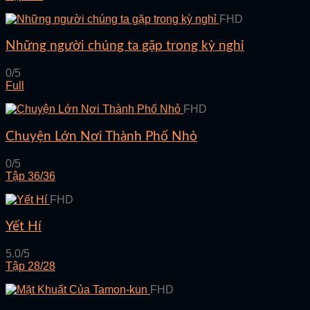
FHD
Những người chúng ta gặp trong kỳ nghỉ
0/5
Full
FHD
Chuyện Lớn Nơi Thành Phố Nhỏ
0/5
Tập 36/36
FHD
Yết Hí
5.0/5
Tập 28/28
FHD