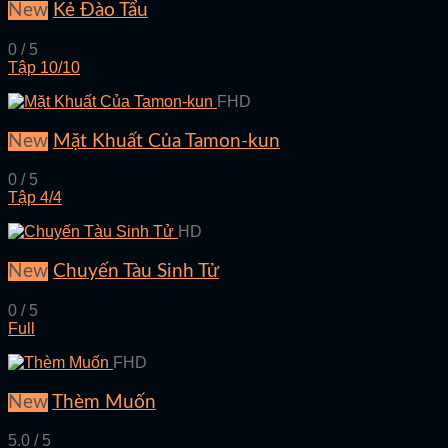
New
Kẻ Đào Tẩu
0 / 5
Tập 10/10
FHD
New
Mặt Khuất Của Tamon-kun
0 / 5
Tập 4/4
HD
New
Chuyến Tàu Sinh Tử
0 / 5
Full
FHD
New
Thèm Muốn
5.0 / 5