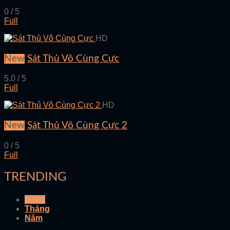
0 / 5
Full
HD
New
Sát Thủ Vô Cùng Cực
5.0 / 5
Full
HD
New
Sát Thủ Vô Cùng Cực 2
0 / 5
Full
TRENDING
Ngày
Tháng
Năm