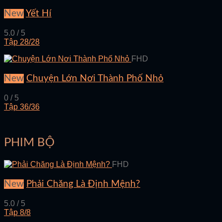
New
Yết Hí
5.0 / 5
Tập 28/28
FHD
New
Chuyện Lớn Nơi Thành Phố Nhỏ
0 / 5
Tập 36/36
PHIM BỘ
FHD
New
Phải Chăng Là Định Mệnh?
5.0 / 5
Tập 8/8