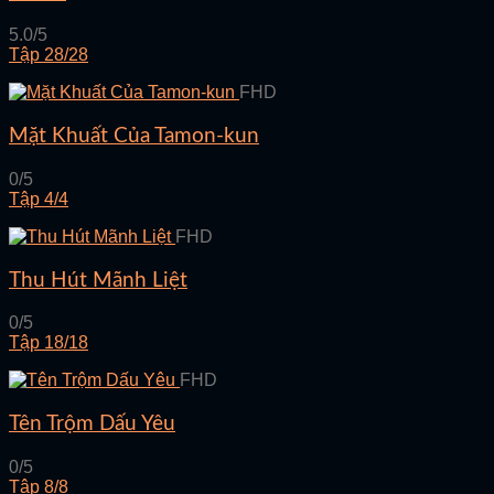
5.0/5
Tập 28/28
FHD
Mặt Khuất Của Tamon-kun
0/5
Tập 4/4
FHD
Thu Hút Mãnh Liệt
0/5
Tập 18/18
FHD
Tên Trộm Dấu Yêu
0/5
Tập 8/8