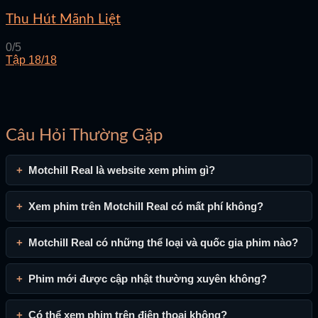
Thu Hút Mãnh Liệt
0/5
Tập 18/18
Câu Hỏi Thường Gặp
Motchill Real là website xem phim gì?
Xem phim trên Motchill Real có mất phí không?
Motchill Real có những thể loại và quốc gia phim nào?
Phim mới được cập nhật thường xuyên không?
Có thể xem phim trên điện thoại không?