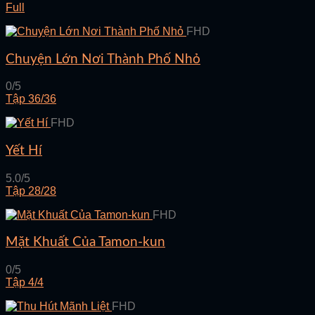
Full
FHD
Chuyện Lớn Nơi Thành Phố Nhỏ
0/5
Tập 36/36
FHD
Yết Hí
5.0/5
Tập 28/28
FHD
Mặt Khuất Của Tamon-kun
0/5
Tập 4/4
FHD