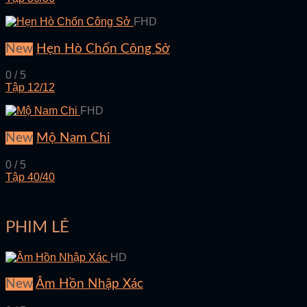
FHD
New
Hẹn Hò Chốn Công Sở
0 / 5
Tập 12/12
FHD
New
Mộ Nam Chi
0 / 5
Tập 40/40
PHIM LẺ
HD
New
Âm Hồn Nhập Xác