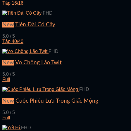
Tập 16/16
FHD
New
Tiên Đài Có Cây
5.0 / 5
Tập 40/40
FHD
New
Vợ Chồng Lão Twit
5.0 / 5
Full
FHD
New
Cuộc Phiêu Lưu Trong Giấc Mộng
5.0 / 5
Full
FHD