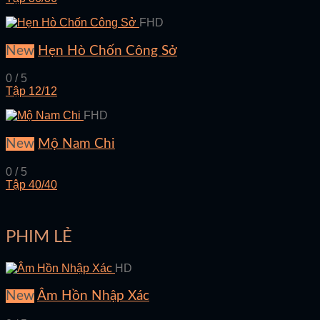
FHD
New
Hẹn Hò Chốn Công Sở
0 / 5
Tập 12/12
FHD
New
Mộ Nam Chi
0 / 5
Tập 40/40
PHIM LẺ
HD
New
Âm Hồn Nhập Xác