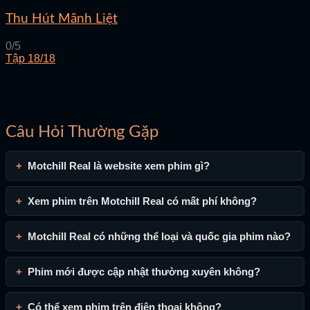
Thu Hút Mãnh Liệt
0/5
Tập 18/18
Câu Hỏi Thường Gặp
Motchill Real là website xem phim gì?
Xem phim trên Motchill Real có mất phí không?
Motchill Real có những thể loại và quốc gia phim nào?
Phim mới được cập nhật thường xuyên không?
Có thể xem phim trên điện thoại không?