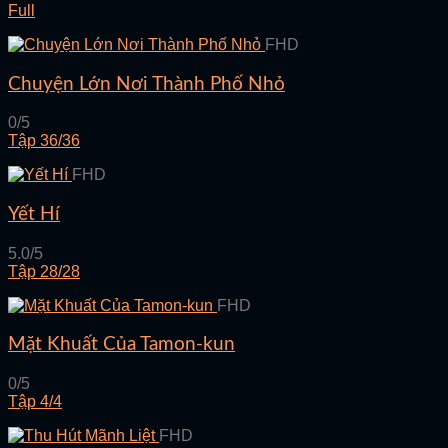
Full
FHD
Chuyện Lớn Nơi Thành Phố Nhỏ
0/5
Tập 36/36
FHD
Yết Hí
5.0/5
Tập 28/28
FHD
Mặt Khuất Của Tamon-kun
0/5
Tập 4/4
FHD