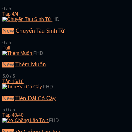
0 / 5
Tập 4/4
HD
New
Chuyến Tàu Sinh Tử
0 / 5
Full
FHD
New
Thèm Muốn
5.0 / 5
Tập 16/16
FHD
New
Tiên Đài Có Cây
5.0 / 5
Tập 40/40
FHD