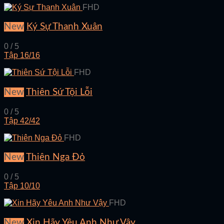
FHD
New
Ký Sự Thanh Xuân
0 / 5
Tập 16/16
FHD
New
Thiên Sứ Tội Lỗi
0 / 5
Tập 42/42
FHD
New
Thiên Nga Đỏ
0 / 5
Tập 10/10
FHD
New
Xin Hãy Yêu Anh Như Vậy