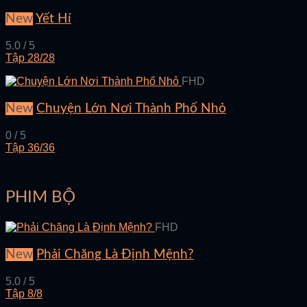
New
Yết Hí
5.0 / 5
Tập 28/28
FHD
New
Chuyện Lớn Nơi Thành Phố Nhỏ
0 / 5
Tập 36/36
PHIM BỘ
FHD
New
Phải Chăng Là Định Mệnh?
5.0 / 5
Tập 8/8