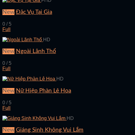
FHD
New
Đặc Vụ Tại Gia
0 / 5
Full
HD
New
Ngoài Lãnh Thổ
0 / 5
Full
HD
New
Nữ Hiệp Phàn Lê Hoa
0 / 5
Full
HD
New
Giáng Sinh Không Vui Lắm