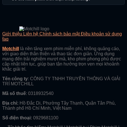
Giới thiệu
Liên hệ
Chính sách bảo mật
Điều khoản sử dụng
faq
Motchill
là nền tảng xem phim miễn phí, không quảng cáo,
với giao diện thân thiện và thao tác đơn giản. Ứng dụng
mang đến trải nghiệm mượt mà, kho phim phong phú được
cập nhật liên tục, giúp bạn tận hưởng trọn vẹn mọi khoảnh
khắc giải trí.
Tên công ty
: CÔNG TY TNHH TRUYỀN THÔNG VÀ GIẢI
TRÍ MOTCHILL
Mã số thuế
: 0318932540
Địa chỉ:
Hồ Đắc Di, Phường Tây Thạnh, Quận Tân Phú,
Thành phố Hồ Chí Minh, Việt Nam
Số điện thoại:
0929681100