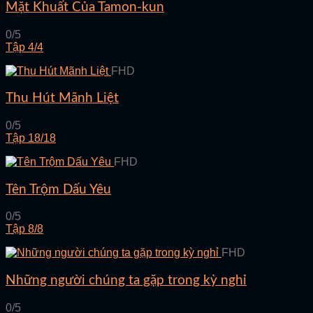
Mặt Khuất Của Tamon-kun
0/5
Tập 4/4
FHD
Thu Hút Mãnh Liệt
0/5
Tập 18/18
FHD
Tên Trộm Dấu Yêu
0/5
Tập 8/8
FHD
Những người chúng ta gặp trong kỳ nghỉ
0/5