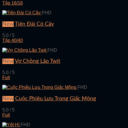
Tập 16/16
FHD
New
Tiên Đài Có Cây
5.0 / 5
Tập 40/40
FHD
New
Vợ Chồng Lão Twit
5.0 / 5
Full
FHD
New
Cuộc Phiêu Lưu Trong Giấc Mộng
5.0 / 5
Full
FHD