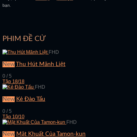
bạn.
PHIM ĐỀ CỬ
FHD
New
Thu Hút Mãnh Liệt
0 / 5
Tập 18/18
FHD
New
Kẻ Đào Tẩu
0 / 5
Tập 10/10
FHD
New
Mặt Khuất Của Tamon-kun