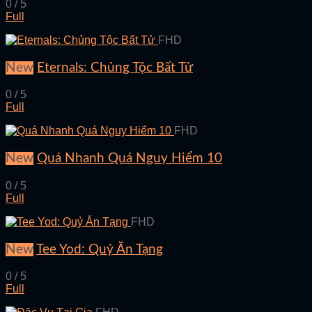
0 / 5
Full
FHD
New
Eternals: Chủng Tộc Bất Tử
0 / 5
Full
FHD
New
Quá Nhanh Quá Nguy Hiểm 10
0 / 5
Full
FHD
New
Tee Yod: Quỷ Ăn Tạng
0 / 5
Full