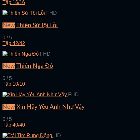
Tập 16/16
FHD
New
Thiên Sứ Tội Lỗi
0 / 5
Tập 42/42
FHD
New
Thiên Nga Đỏ
0 / 5
Tập 10/10
FHD
New
Xin Hãy Yêu Anh Như Vậy
0 / 5
Tập 40/40
HD