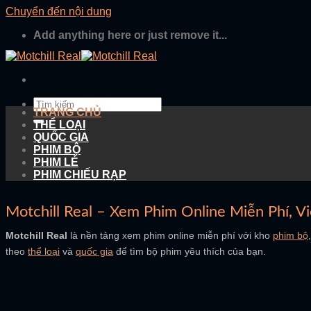
Chuyển đến nội dung
Add anything here or just remove it...
TRANG CHỦ
THỂ LOẠI
QUỐC GIA
PHIM BỘ
PHIM LẺ
PHIM CHIẾU RẠP
Motchill Real – Xem Phim Online Miễn Phí, V
Motchill Real
là nền tảng xem phim online miễn phí với kho
phim bộ
theo
thể loại
và
quốc gia
để tìm bộ phim yêu thích của bạn.