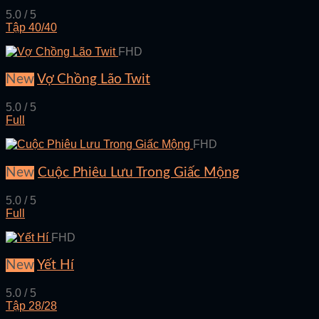
5.0 / 5
Tập 40/40
FHD
New
Vợ Chồng Lão Twit
5.0 / 5
Full
FHD
New
Cuộc Phiêu Lưu Trong Giấc Mộng
5.0 / 5
Full
FHD
New
Yết Hí
5.0 / 5
Tập 28/28