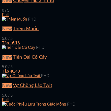
New
Chuyến Tàu Sinh Tử
0 / 5
Full
FHD
New
Thèm Muốn
5.0 / 5
Tập 16/16
FHD
New
Tiên Đài Có Cây
5.0 / 5
Tập 40/40
FHD
New
Vợ Chồng Lão Twit
5.0 / 5
Full
FHD