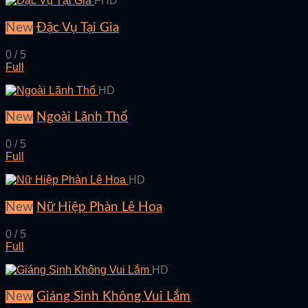
FHD
New
Đặc Vụ Tại Gia
0 / 5
Full
HD
New
Ngoài Lãnh Thổ
0 / 5
Full
HD
New
Nữ Hiệp Phàn Lê Hoa
0 / 5
Full
HD
New
Giáng Sinh Không Vui Lắm