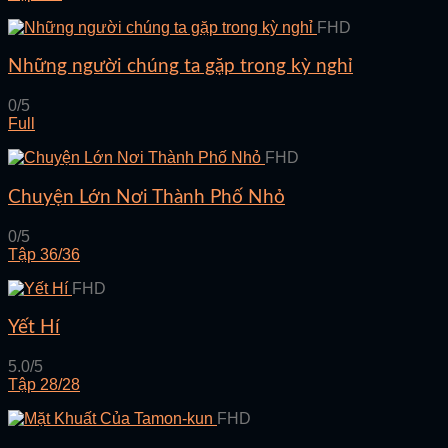
FHD
Những người chúng ta gặp trong kỳ nghỉ
0/5
Full
FHD
Chuyện Lớn Nơi Thành Phố Nhỏ
0/5
Tập 36/36
FHD
Yết Hí
5.0/5
Tập 28/28
FHD