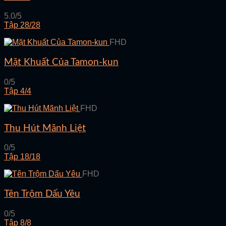
5.0/5
Tập 28/28
FHD
Mặt Khuất Của Tamon-kun
0/5
Tập 4/4
FHD
Thu Hút Mãnh Liệt
0/5
Tập 18/18
FHD
Tên Trộm Dấu Yêu
0/5
Tập 8/8