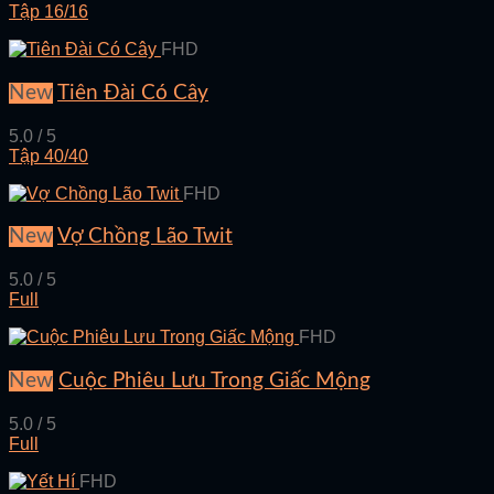
Tập 16/16
FHD
New
Tiên Đài Có Cây
5.0 / 5
Tập 40/40
FHD
New
Vợ Chồng Lão Twit
5.0 / 5
Full
FHD
New
Cuộc Phiêu Lưu Trong Giấc Mộng
5.0 / 5
Full
FHD