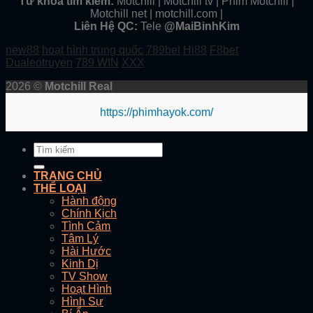
Từ khóa tìm kiếm:
Motchill | Motchill tv | Phim Motchill |
Motchill net | motchill.com |
Liên Hệ QC:
Tele
@MaiBinhKim
new88
hoạt hình trung quốc
789bet
Hi88
F8bet
Dualeotruyen
789 WIN
XXX
2026 ©
Motchill Real
https://phimhayok.com/
TRANG CHỦ
THỂ LOẠI
Hành động
Chính Kịch
Tình Cảm
Tâm Lý
Hài Hước
Kinh Dị
TV Show
Hoạt Hình
Hình Sự