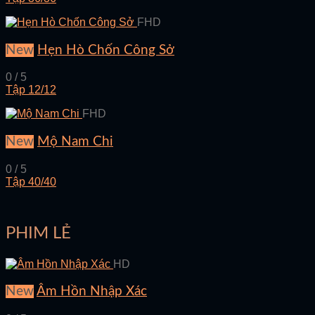
FHD
New
Hẹn Hò Chốn Công Sở
0 / 5
Tập 12/12
FHD
New
Mộ Nam Chi
0 / 5
Tập 40/40
PHIM LẺ
HD
New
Âm Hồn Nhập Xác