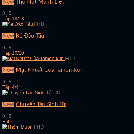
New
Thu Hút Mãnh Liệt
0 / 5
Tập 18/18
FHD
New
Kẻ Đào Tẩu
0 / 5
Tập 10/10
FHD
New
Mặt Khuất Của Tamon-kun
0 / 5
Tập 4/4
HD
New
Chuyến Tàu Sinh Tử
0 / 5
Full
FHD