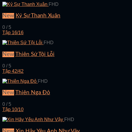
FHD
New
Ký Sự Thanh Xuân
0 / 5
Tập 16/16
FHD
New
Thiên Sứ Tội Lỗi
0 / 5
Tập 42/42
FHD
New
Thiên Nga Đỏ
0 / 5
Tập 10/10
FHD
New
Xin Hãy Yêu Anh Như Vậy