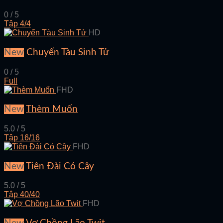
0 / 5
Tập 4/4
HD
New
Chuyến Tàu Sinh Tử
0 / 5
Full
FHD
New
Thèm Muốn
5.0 / 5
Tập 16/16
FHD
New
Tiên Đài Có Cây
5.0 / 5
Tập 40/40
FHD