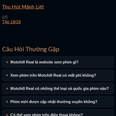
Thu Hút Mãnh Liệt
0/5
Tập 18/18
Câu Hỏi Thường Gặp
Motchill Real là website xem phim gì?
Xem phim trên Motchill Real có mất phí không?
Motchill Real có những thể loại và quốc gia phim nào?
Phim mới được cập nhật thường xuyên không?
Có thể xem phim trên điện thoại không?