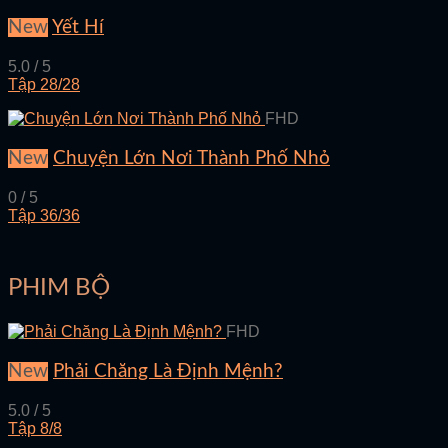
New
Yết Hí
5.0 / 5
Tập 28/28
FHD
New
Chuyện Lớn Nơi Thành Phố Nhỏ
0 / 5
Tập 36/36
PHIM BỘ
FHD
New
Phải Chăng Là Định Mệnh?
5.0 / 5
Tập 8/8