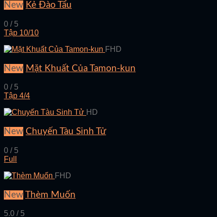
New
Kẻ Đào Tẩu
0 / 5
Tập 10/10
FHD
New
Mặt Khuất Của Tamon-kun
0 / 5
Tập 4/4
HD
New
Chuyến Tàu Sinh Tử
0 / 5
Full
FHD
New
Thèm Muốn
5.0 / 5