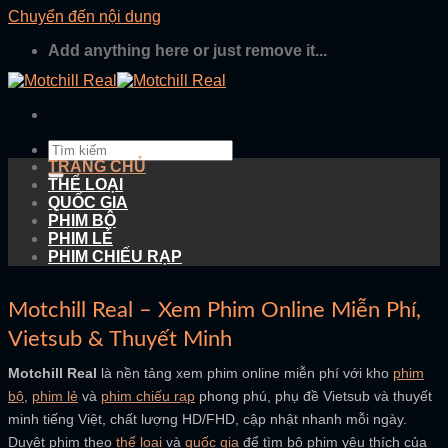
Chuyển đến nội dung
Add anything here or just remove it...
TRANG CHỦ
THỂ LOẠI
QUỐC GIA
PHIM BỘ
PHIM LẺ
PHIM CHIẾU RẠP
Motchill Real – Xem Phim Online Miễn Phí,
Vietsub & Thuyết Minh
Motchill Real
là nền tảng xem phim online miễn phí với kho
phim
bộ
,
phim lẻ
và
phim chiếu rạp
phong phú, phụ đề Vietsub và thuyết
minh tiếng Việt, chất lượng HD/FHD, cập nhật nhanh mỗi ngày.
Duyệt phim theo
thể loại
và
quốc gia
để tìm bộ phim yêu thích của