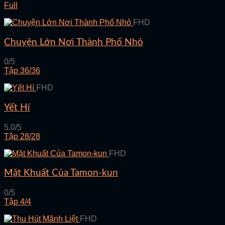
Full
FHD
Chuyện Lớn Nơi Thành Phố Nhỏ
0/5
Tập 36/36
FHD
Yết Hí
5.0/5
Tập 28/28
FHD
Mặt Khuất Của Tamon-kun
0/5
Tập 4/4
FHD