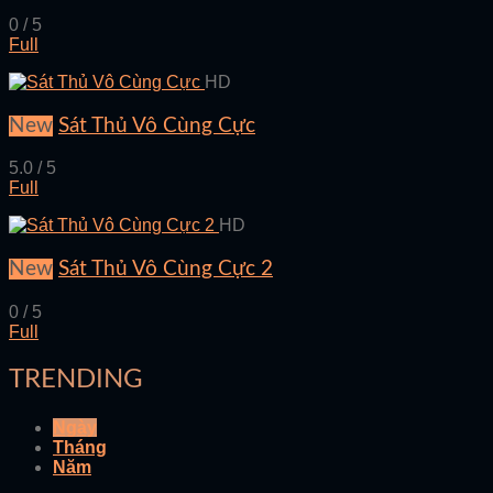
0 / 5
Full
HD
New
Sát Thủ Vô Cùng Cực
5.0 / 5
Full
HD
New
Sát Thủ Vô Cùng Cực 2
0 / 5
Full
TRENDING
Ngày
Tháng
Năm