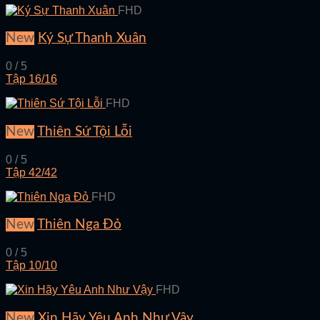
FHD
New
Ký Sự Thanh Xuân
0 / 5
Tập 16/16
FHD
New
Thiên Sứ Tội Lỗi
0 / 5
Tập 42/42
FHD
New
Thiên Nga Đỏ
0 / 5
Tập 10/10
FHD
New
Xin Hãy Yêu Anh Như Vậy