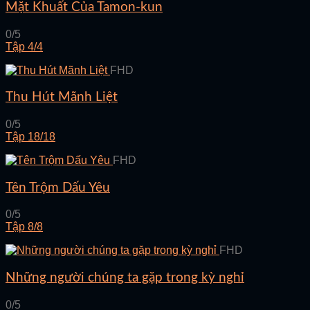
Mặt Khuất Của Tamon-kun
0/5
Tập 4/4
FHD
Thu Hút Mãnh Liệt
0/5
Tập 18/18
FHD
Tên Trộm Dấu Yêu
0/5
Tập 8/8
FHD
Những người chúng ta gặp trong kỳ nghỉ
0/5