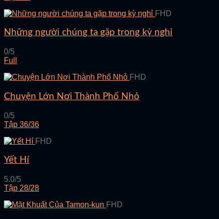
FHD
Những người chúng ta gặp trong kỳ nghỉ
0/5
Full
FHD
Chuyện Lớn Nơi Thành Phố Nhỏ
0/5
Tập 36/36
FHD
Yết Hí
5.0/5
Tập 28/28
FHD