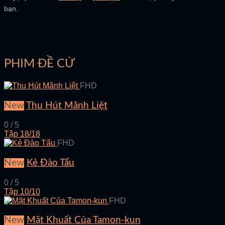
bạn.
PHIM ĐỀ CỬ
FHD
New
Thu Hút Mãnh Liệt
0 / 5
Tập 18/18
FHD
New
Kẻ Đào Tẩu
0 / 5
Tập 10/10
FHD
New
Mặt Khuất Của Tamon-kun