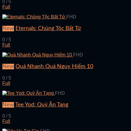
0 / 5
Full
FHD
New
Eternals: Chủng Tộc Bất Tử
0 / 5
Full
FHD
New
Quá Nhanh Quá Nguy Hiểm 10
0 / 5
Full
FHD
New
Tee Yod: Quỷ Ăn Tạng
0 / 5
Full