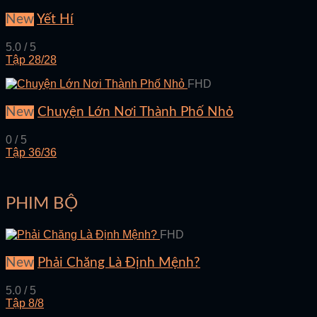
New
Yết Hí
5.0 / 5
Tập 28/28
FHD
New
Chuyện Lớn Nơi Thành Phố Nhỏ
0 / 5
Tập 36/36
PHIM BỘ
FHD
New
Phải Chăng Là Định Mệnh?
5.0 / 5
Tập 8/8