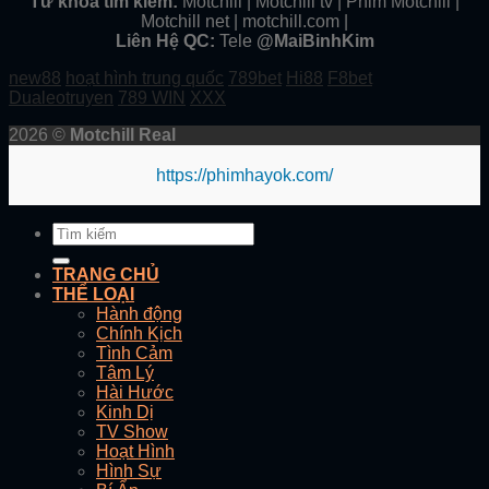
Từ khóa tìm kiếm:
Motchill | Motchill tv | Phim Motchill |
Motchill net | motchill.com |
Liên Hệ QC:
Tele
@MaiBinhKim
new88
hoạt hình trung quốc
789bet
Hi88
F8bet
Dualeotruyen
789 WIN
XXX
2026 ©
Motchill Real
https://phimhayok.com/
TRANG CHỦ
THỂ LOẠI
Hành động
Chính Kịch
Tình Cảm
Tâm Lý
Hài Hước
Kinh Dị
TV Show
Hoạt Hình
Hình Sự