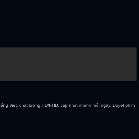
tiếng Việt, chất lượng HD/FHD, cập nhật nhanh mỗi ngày. Duyệt phim