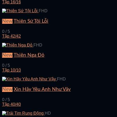
Tập 16/16
FHD
New
Thiên Sứ Tội Lỗi
0 / 5
Tập 42/42
FHD
New
Thiên Nga Đỏ
0 / 5
Tập 10/10
FHD
New
Xin Hãy Yêu Anh Như Vậy
0 / 5
Tập 40/40
HD