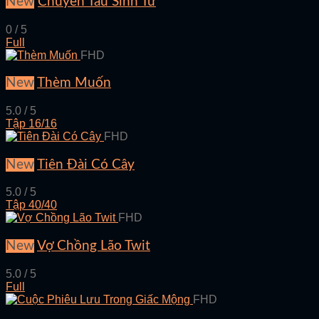
New
Chuyến Tàu Sinh Tử
0 / 5
Full
FHD
New
Thèm Muốn
5.0 / 5
Tập 16/16
FHD
New
Tiên Đài Có Cây
5.0 / 5
Tập 40/40
FHD
New
Vợ Chồng Lão Twit
5.0 / 5
Full
FHD