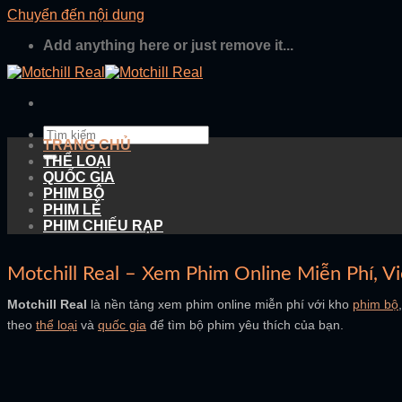
Chuyển đến nội dung
Add anything here or just remove it...
TRANG CHỦ
THỂ LOẠI
QUỐC GIA
PHIM BỘ
PHIM LẺ
PHIM CHIẾU RẠP
Motchill Real – Xem Phim Online Miễn Phí, V
Motchill Real
là nền tảng xem phim online miễn phí với kho
phim bộ
theo
thể loại
và
quốc gia
để tìm bộ phim yêu thích của bạn.