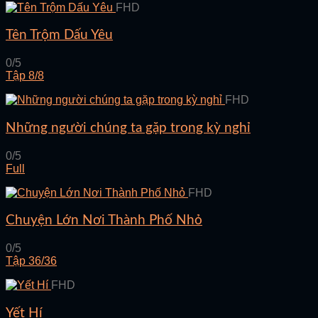
FHD
Tên Trộm Dấu Yêu
0/5
Tập 8/8
FHD
Những người chúng ta gặp trong kỳ nghỉ
0/5
Full
FHD
Chuyện Lớn Nơi Thành Phố Nhỏ
0/5
Tập 36/36
FHD
Yết Hí