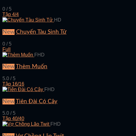
0 / 5
Tập 4/4
HD
New
Chuyến Tàu Sinh Tử
0 / 5
Full
FHD
New
Thèm Muốn
5.0 / 5
Tập 16/16
FHD
New
Tiên Đài Có Cây
5.0 / 5
Tập 40/40
FHD