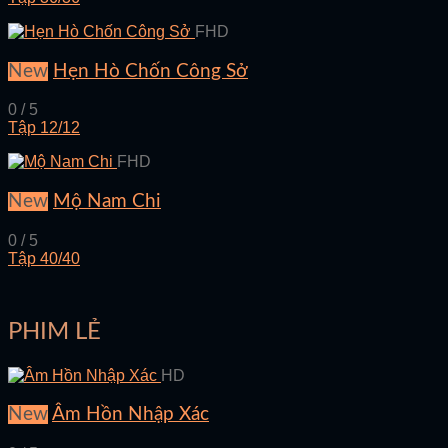
FHD
New
Hẹn Hò Chốn Công Sở
0 / 5
Tập 12/12
FHD
New
Mộ Nam Chi
0 / 5
Tập 40/40
PHIM LẺ
HD
New
Âm Hồn Nhập Xác