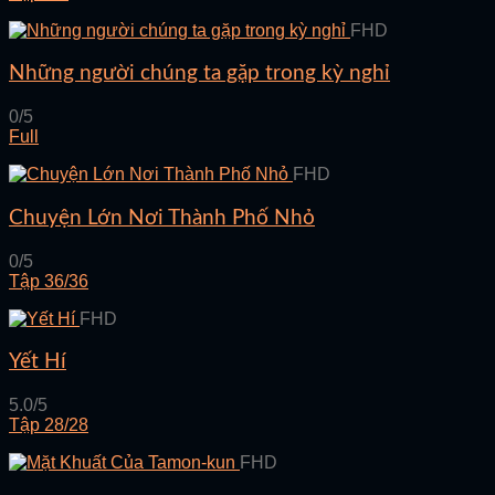
FHD
Những người chúng ta gặp trong kỳ nghỉ
0/5
Full
FHD
Chuyện Lớn Nơi Thành Phố Nhỏ
0/5
Tập 36/36
FHD
Yết Hí
5.0/5
Tập 28/28
FHD