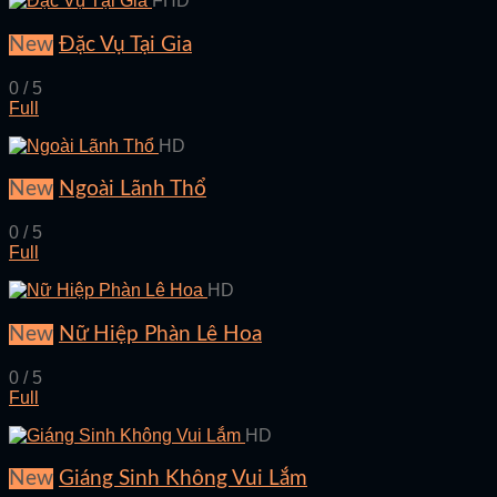
FHD
New
Đặc Vụ Tại Gia
0 / 5
Full
HD
New
Ngoài Lãnh Thổ
0 / 5
Full
HD
New
Nữ Hiệp Phàn Lê Hoa
0 / 5
Full
HD
New
Giáng Sinh Không Vui Lắm