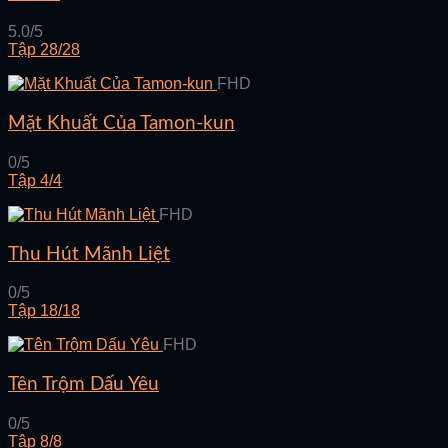
5.0/5
Tập 28/28
FHD
Mặt Khuất Của Tamon-kun
0/5
Tập 4/4
FHD
Thu Hút Mãnh Liệt
0/5
Tập 18/18
FHD
Tên Trộm Dấu Yêu
0/5
Tập 8/8