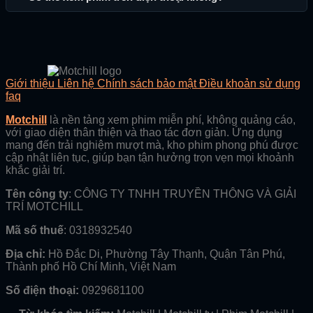
Giới thiệu
Liên hệ
Chính sách bảo mật
Điều khoản sử dụng
faq
Motchill
là nền tảng xem phim miễn phí, không quảng cáo,
với giao diện thân thiện và thao tác đơn giản. Ứng dụng
mang đến trải nghiệm mượt mà, kho phim phong phú được
cập nhật liên tục, giúp bạn tận hưởng trọn vẹn mọi khoảnh
khắc giải trí.
Tên công ty
: CÔNG TY TNHH TRUYỀN THÔNG VÀ GIẢI
TRÍ MOTCHILL
Mã số thuế
: 0318932540
Địa chỉ:
Hồ Đắc Di, Phường Tây Thạnh, Quận Tân Phú,
Thành phố Hồ Chí Minh, Việt Nam
Số điện thoại:
0929681100