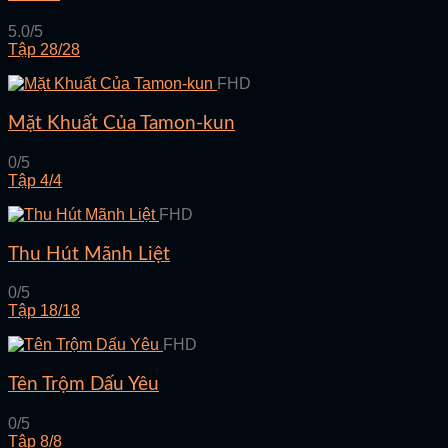
5.0/5
Tập 28/28
FHD
Mặt Khuất Của Tamon-kun
0/5
Tập 4/4
FHD
Thu Hút Mãnh Liệt
0/5
Tập 18/18
FHD
Tên Trộm Dấu Yêu
0/5
Tập 8/8