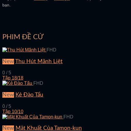
bạn.
PHIM ĐỀ CỬ
FHD
New
Thu Hút Mãnh Liệt
0 / 5
Tập 18/18
FHD
New
Kẻ Đào Tẩu
0 / 5
Tập 10/10
FHD
New
Mặt Khuất Của Tamon-kun