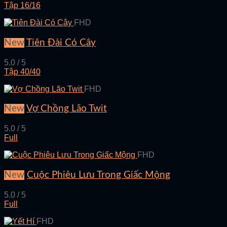
Tập 16/16
FHD
New
Tiên Đài Có Cây
5.0 / 5
Tập 40/40
FHD
New
Vợ Chồng Lão Twit
5.0 / 5
Full
FHD
New
Cuộc Phiêu Lưu Trong Giấc Mộng
5.0 / 5
Full
FHD