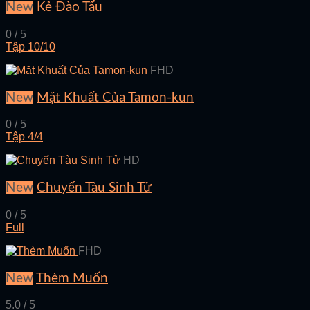
New
Kẻ Đào Tẩu
0 / 5
Tập 10/10
FHD
New
Mặt Khuất Của Tamon-kun
0 / 5
Tập 4/4
HD
New
Chuyến Tàu Sinh Tử
0 / 5
Full
FHD
New
Thèm Muốn
5.0 / 5