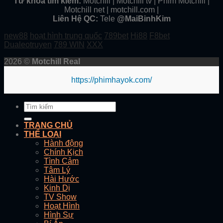
Từ khóa tìm kiếm:
Motchill | Motchill tv | Phim Motchill |
Motchill net | motchill.com |
Liên Hệ QC:
Tele
@MaiBinhKim
new88
hoạt hình trung quốc
789bet
Hi88
F8bet
Dualeotruyen
789 WIN
XXX
2026 ©
Motchill Real
https://phimhayok.com/
TRANG CHỦ
THỂ LOẠI
Hành động
Chính Kịch
Tình Cảm
Tâm Lý
Hài Hước
Kinh Dị
TV Show
Hoạt Hình
Hình Sự