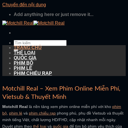
Chuyển đến nội dung
Add anything here or just remove it...
TRANG CHỦ
THỂ LOẠI
QUỐC GIA
PHIM BỘ
PHIM LẺ
PHIM CHIẾU RẠP
Motchill Real – Xem Phim Online Miễn Phí,
Vietsub & Thuyết Minh
Motchill Real
là nền tảng xem phim online miễn phí với kho
phim
bộ
,
phim lẻ
và
phim chiếu rạp
phong phú, phụ đề Vietsub và thuyết
minh tiếng Việt, chất lượng HD/FHD, cập nhật nhanh mỗi ngày.
Duyệt phim theo
thể loại
và
quốc gia
để tìm bộ phim yêu thích của