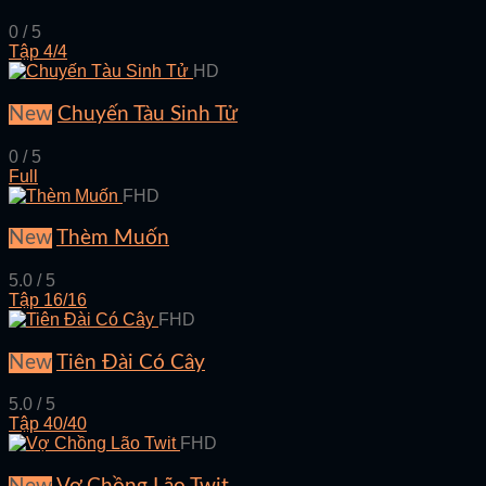
0 / 5
Tập 4/4
HD
New
Chuyến Tàu Sinh Tử
0 / 5
Full
FHD
New
Thèm Muốn
5.0 / 5
Tập 16/16
FHD
New
Tiên Đài Có Cây
5.0 / 5
Tập 40/40
FHD