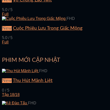
New
Vợ Chồng Lão Twit
5.0 / 5
Full
FHD
New
Cuộc Phiêu Lưu Trong Giấc Mộng
5.0 / 5
Full
PHIM MỚI CẬP NHẬT
FHD
New
Thu Hút Mãnh Liệt
0 / 5
Tập 18/18
FHD