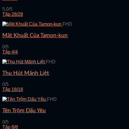
5.0/5
Tập 28/28
FHD
Mặt Khuất Của Tamon-kun
0/5
Tập 4/4
FHD
Thu Hút Mãnh Liệt
0/5
Tập 18/18
FHD
Tên Trộm Dấu Yêu
0/5
Tập 8/8