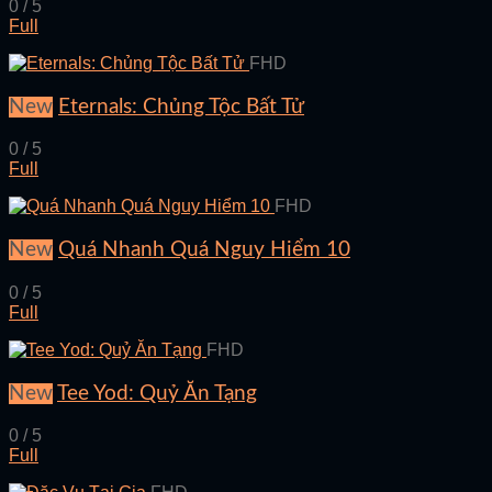
0 / 5
Full
FHD
New
Eternals: Chủng Tộc Bất Tử
0 / 5
Full
FHD
New
Quá Nhanh Quá Nguy Hiểm 10
0 / 5
Full
FHD
New
Tee Yod: Quỷ Ăn Tạng
0 / 5
Full