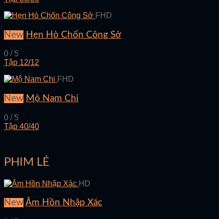
FHD
New
Hẹn Hò Chốn Công Sở
0 / 5
Tập 12/12
FHD
New
Mộ Nam Chi
0 / 5
Tập 40/40
PHIM LẺ
HD
New
Âm Hồn Nhập Xác