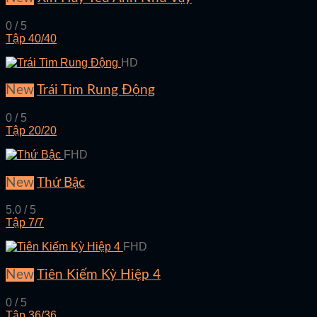
0 / 5
Tập 40/40
HD
New
Trái Tim Rung Động
0 / 5
Tập 20/20
FHD
New
Thứ Bậc
5.0 / 5
Tập 7/7
FHD
New
Tiên Kiếm Kỳ Hiệp 4
0 / 5
Tập 36/36