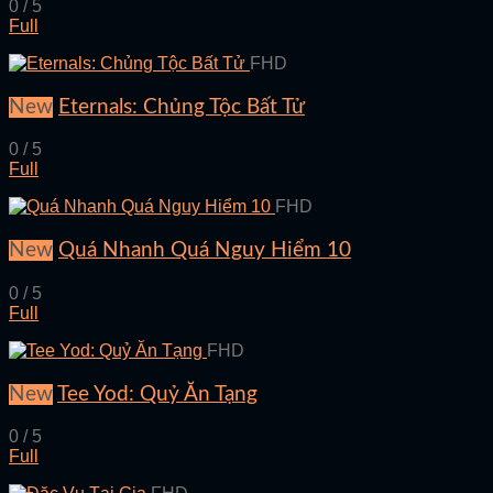
0 / 5
Full
FHD
New
Eternals: Chủng Tộc Bất Tử
0 / 5
Full
FHD
New
Quá Nhanh Quá Nguy Hiểm 10
0 / 5
Full
FHD
New
Tee Yod: Quỷ Ăn Tạng
0 / 5
Full