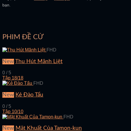
bạn.
PHIM ĐỀ CỬ
FHD
New
Thu Hút Mãnh Liệt
0 / 5
Tập 18/18
FHD
New
Kẻ Đào Tẩu
0 / 5
Tập 10/10
FHD
New
Mặt Khuất Của Tamon-kun