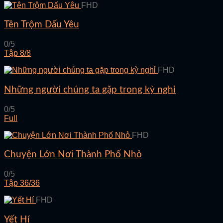
FHD
Tên Trộm Dấu Yêu
0/5
Tập 8/8
FHD
Những người chúng ta gặp trong kỳ nghỉ
0/5
Full
FHD
Chuyện Lớn Nơi Thành Phố Nhỏ
0/5
Tập 36/36
FHD
Yết Hí