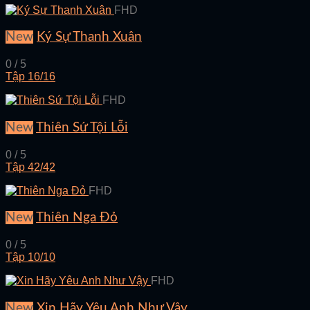
FHD
New
Ký Sự Thanh Xuân
0 / 5
Tập 16/16
FHD
New
Thiên Sứ Tội Lỗi
0 / 5
Tập 42/42
FHD
New
Thiên Nga Đỏ
0 / 5
Tập 10/10
FHD
New
Xin Hãy Yêu Anh Như Vậy