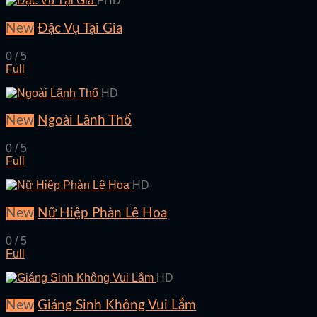
FHD
New
Đặc Vụ Tại Gia
0 / 5
Full
HD
New
Ngoài Lãnh Thổ
0 / 5
Full
HD
New
Nữ Hiệp Phàn Lê Hoa
0 / 5
Full
HD
New
Giáng Sinh Không Vui Lắm