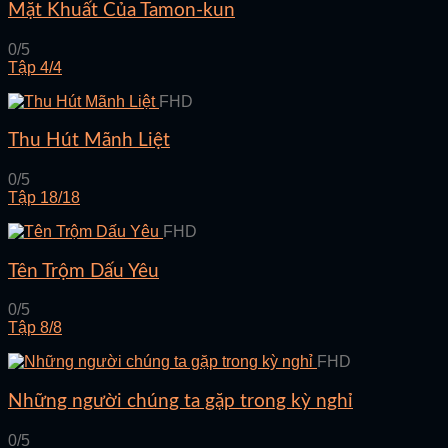
Mặt Khuất Của Tamon-kun
0/5
Tập 4/4
FHD
Thu Hút Mãnh Liệt
0/5
Tập 18/18
FHD
Tên Trộm Dấu Yêu
0/5
Tập 8/8
FHD
Những người chúng ta gặp trong kỳ nghỉ
0/5