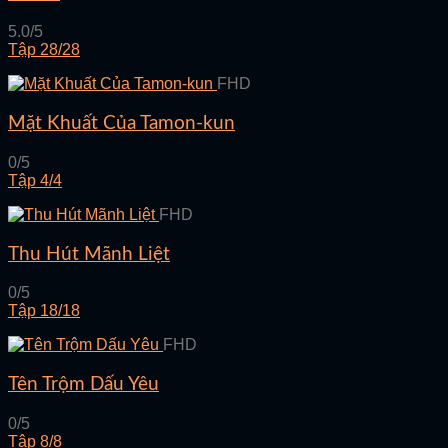
5.0/5
Tập 28/28
FHD
Mặt Khuất Của Tamon-kun
0/5
Tập 4/4
FHD
Thu Hút Mãnh Liệt
0/5
Tập 18/18
FHD
Tên Trộm Dấu Yêu
0/5
Tập 8/8