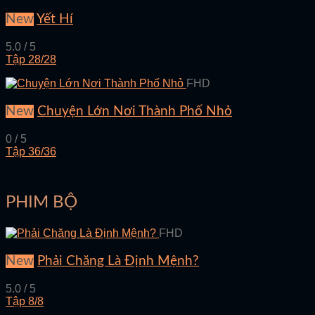
New
Yết Hí
5.0 / 5
Tập 28/28
FHD
New
Chuyện Lớn Nơi Thành Phố Nhỏ
0 / 5
Tập 36/36
PHIM BỘ
FHD
New
Phải Chăng Là Định Mệnh?
5.0 / 5
Tập 8/8