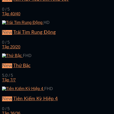
0 / 5
Tập 40/40
HD
New
Trái Tim Rung Động
0 / 5
Tập 20/20
FHD
New
Thứ Bậc
5.0 / 5
Tập 7/7
FHD
New
Tiên Kiếm Kỳ Hiệp 4
0 / 5
Tập 36/36