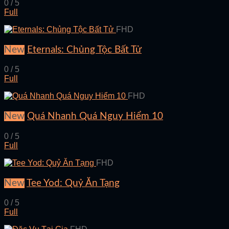
0 / 5
Full
FHD
New
Eternals: Chủng Tộc Bất Tử
0 / 5
Full
FHD
New
Quá Nhanh Quá Nguy Hiểm 10
0 / 5
Full
FHD
New
Tee Yod: Quỷ Ăn Tạng
0 / 5
Full