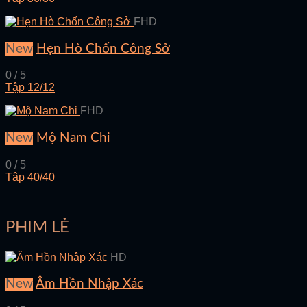
FHD
New
Hẹn Hò Chốn Công Sở
0 / 5
Tập 12/12
FHD
New
Mộ Nam Chi
0 / 5
Tập 40/40
PHIM LẺ
HD
New
Âm Hồn Nhập Xác