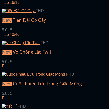
Tập 16/16
FHD
New
Tiên Đài Có Cây
5.0 / 5
Tập 40/40
FHD
New
Vợ Chồng Lão Twit
5.0 / 5
Full
FHD
New
Cuộc Phiêu Lưu Trong Giấc Mộng
5.0 / 5
Full
FHD