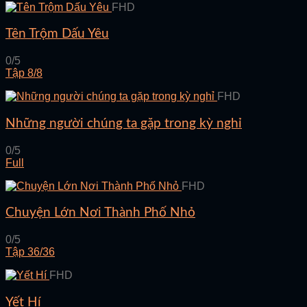
FHD
Tên Trộm Dấu Yêu
0/5
Tập 8/8
FHD
Những người chúng ta gặp trong kỳ nghỉ
0/5
Full
FHD
Chuyện Lớn Nơi Thành Phố Nhỏ
0/5
Tập 36/36
FHD
Yết Hí